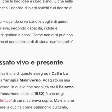
, con le loro idee e i loro slanci. E che nelle
no il ricordo di piatti antichi e di ricette di
i – quando si varcano le soglie di questi
i leve, secondo capacità, indole e
 di genitori e nonni. Come non ci si può non
no di questi baluardi di storia ‘cambia pelle’,
assato vivo e presente
viva è una di queste insegne: il
Caffè La
la
famiglia Malinverno
. Adagiato su una
sco, in quello che secoli fa era il
Palazzo
i fondazione risale al
1832
) è uno degli
lettivo
’ di cui si scriveva sopra. Ma è anche
ere la cucina come patrimonio culturale,