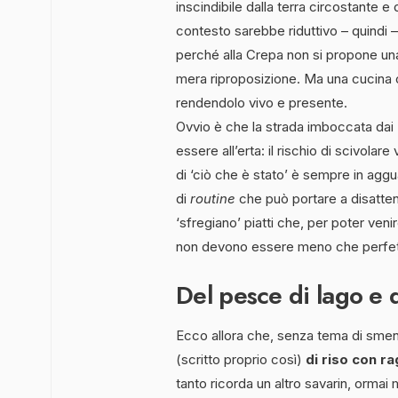
inscindibile dalla terra circostante e 
contesto sarebbe riduttivo – quindi – 
perché alla Crepa non si propone u
mera riproposizione. Ma una cucina
rendendolo vivo e presente.
Ovvio è che la strada imboccata dai 
essere all’erta: il rischio di scivolar
di ‘ciò che è stato’ è sempre in ag
di
routine
che può portare a disattenz
‘sfregiano’ piatti che, per poter veni
non devono essere meno che perfet
Del pesce di lago e d
Ecco allora che, senza tema di smenti
(scritto proprio così)
di riso con ra
tanto ricorda un altro savarin, ormai 