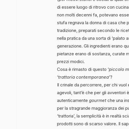
di essere luogo di ritrovo con cucina (
non molti decenni fa, potevano esser
stufa regnava la donna di casa che pr
tradizione, preparati secondo le ric
nella pratica da una sorta di ‘palato 
generazione. Gli ingredienti erano que
pietanze erano di sostanza, curate m
prezzi modici.
Cosa è rimasto di questo ‘
piccolo m
‘
trattoria contemporanea
’?
Il crinale da percorrere, per chi vuol
agevoli, tant’è che per gli avventori 
autenticamente
gourmet
che una ins
per la stragrande maggioranza dei pu
‘trattoria’, la semplicità è in realtà sc
prodotti sono di scarso valore. Il sa