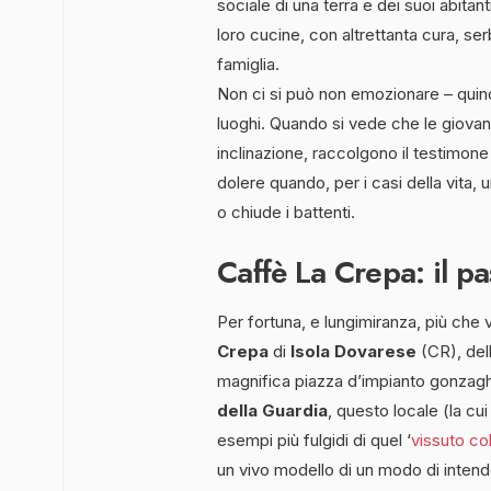
sociale di una terra e dei suoi abitanti
loro cucine, con altrettanta cura, serba
famiglia.
Non ci si può non emozionare – quind
luoghi. Quando si vede che le giovan
inclinazione, raccolgono il testimone
dolere quando, per i casi della vita, u
o chiude i battenti.
Caffè La Crepa: il p
Per fortuna, e lungimiranza, più che 
Crepa
di
Isola Dovarese
(CR), del
magnifica piazza d’impianto gonzaghe
della Guardia
, questo locale (la cu
esempi più fulgidi di quel ‘
vissuto col
un vivo modello di un modo di intend