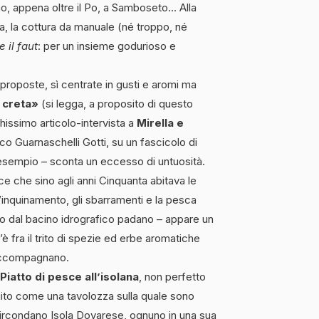
no, appena oltre il Po, a Samboseto… Alla
ia, la cottura da manuale (né troppo, né
 il faut
: per un insieme godurioso e
proposte, sì centrate in gusti e aromi ma
 creta»
(si legga, a proposito di questo
ghissimo articolo-intervista a
Mirella e
co Guarnaschelli Gotti, su un fascicolo di
sempio – sconta un eccesso di untuosità.
e che sino agli anni Cinquanta abitava le
’inquinamento, gli sbarramenti e la pesca
to dal bacino idrografico padano – appare un
è fra il trito di spezie ed erbe aromatiche
 accompagnano.
Piatto di pesce all’isolana
, non perfetto
ito come una tavolozza sulla quale sono
 circondano Isola Dovarese, ognuno in una sua