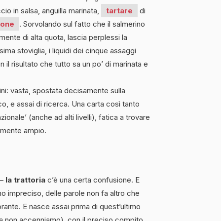
io in salsa, anguilla marinata,
tartare
di
ione
. Sorvolando sul fatto che il salmerino
ente di alta quota, lascia perplessi la
ima stoviglia, i liquidi dei cinque assaggi
 il risultato che tutto sa un po’ di marinata e
vini: vasta, spostata decisamente sulla
co, e assai di ricerca. Una carta così tanto
onale’ (anche ad alti livelli), fatica a trovare
temente ampio.
 –
la trattoria
c’è una certa confusione. E
 impreciso, delle parole non fa altro che
torante. E nasce assai prima di quest’ultimo
i ora non accenniamo), con il preciso compito