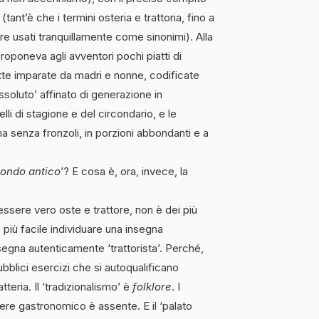
tant’è che i termini osteria e trattoria, fino a
e usati tranquillamente come sinonimi). Alla
oponeva agli avventori pochi piatti di
ette imparate da madri e nonne, codificate
assoluto’ affinato di generazione in
lli di stagione e del circondario, e le
a senza fronzoli, in porzioni abbondanti e a
ondo antico
’? E cosa è, ora, invece, la
 essere vero oste e trattore, non è dei più
è più facile individuare una insegna
egna autenticamente ‘trattorista’. Perché,
bblici esercizi che si autoqualificano
iatteria. Il ‘tradizionalismo’ è
folklore
. I
pere gastronomico è assente. E il ‘palato