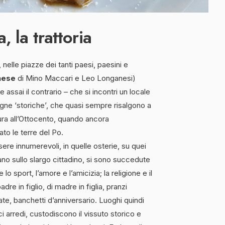
, la trattoria
nelle piazze dei tanti paesi, paesini e
aese
di Mino Maccari e Leo Longanesi)
ile assai il contrario – che si incontri un locale
egne ‘storiche’, che quasi sempre risalgono a
tura all’Ottocento, quando ancora
ato le terre del Po.
re innumerevoli, in quelle osterie, su quei
ano sullo slargo cittadino, si sono succedute
 lo sport, l’amore e l’amicizia; la religione e il
dre in figlio, di madre in figlia, pranzi
ate, banchetti d’anniversario. Luoghi quindi
ci arredi, custodiscono il vissuto storico e