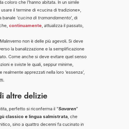
da coloro che l’hanno abitata. In un simile
usare il termine di «cucina di tradizione»,
na banale
‘cucina di tramandamento
’, di
 che,
continuamente
, attualizza il passato,
Malinverno non è delle più agevoli. Si deve
e verso la banalizzazione e la semplificazione
guato. Come anche si deve evitare quel senso
ioni e sviste le quali, seppur minime,
re realmente apprezzati nella loro ‘essenza’,
ti.
i altre delizie
ta, perfetto si riconferma il “
Savaren
”
gù classico e lingua salmistrata
, che
mitico, sino a quattro decenni fa cucinato in