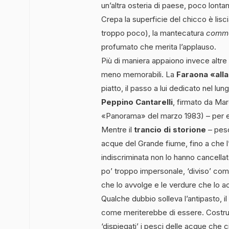
un’altra osteria di paese, poco lonta
Crepa la superficie del chicco è lisc
troppo poco), la mantecatura
comme
profumato che merita l’applauso.
Più di maniera appaiono invece altre 
meno memorabili. La
Faraona «alla
piatto, il passo a lui dedicato nel lun
Peppino Cantarelli
, firmato da Mar
«Panorama» del marzo 1983) – per e
Mentre il
trancio di storione
– pesc
acque del Grande fiume, fino a che l
indiscriminata non lo hanno cancella
po’ troppo impersonale, ‘diviso’ com’
che lo avvolge e le verdure che lo
Qualche dubbio solleva l’antipasto, il
come meriterebbe di essere. Costru
‘dispiegati’ i pesci delle acque che