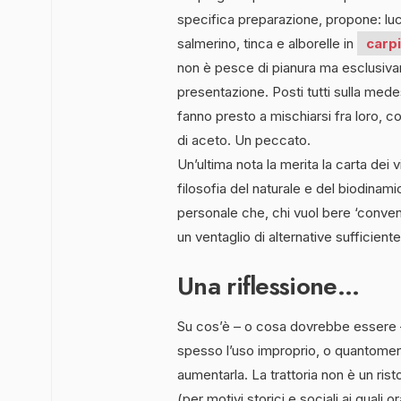
specifica preparazione, propone: lucc
salmerino, tinca e alborelle in
carp
non è pesce di pianura ma esclusivam
presentazione. Posti tutti sulla medes
fanno presto a mischiarsi fra loro, con
di aceto. Un peccato.
Un’ultima nota la merita la carta dei 
filosofia del naturale e del biodinami
personale che, chi vuol bere ‘convenzi
un ventaglio di alternative sufficien
Una riflessione…
Su cos’è – o cosa dovrebbe essere
spesso l’uso improprio, o quantomeno
aumentarla. La trattoria non è un ris
(per motivi storici e sociali ai qual