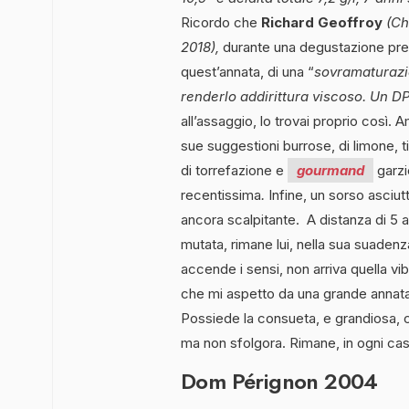
Ricordo che
Richard Geoffroy
(Ch
2018),
durante una degustazione press
quest’annata, di una “
sovramaturazi
renderlo addirittura viscoso. Un D
all’assaggio, lo trovai proprio così.
sue suggestioni burrose, di limone, t
di torrefazione e
gourmand
garzi
recentissima
.
Infine, un sorso asciut
ancora scalpitante. A distanza di 5 
mutata, rimane lui, nella sua suadenz
accende i sensi, non arriva quella v
che mi aspetto da una grande annata
Possiede la consueta, e grandiosa, 
ma non sfolgora. Rimane, in ogni cas
Dom Pérignon 2004