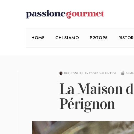
HOME
CHI SIAMO
PGTOP5
RISTO
RECENSITO DA
VANIA VALENTINI
MARZ
La Maison 
Pérignon