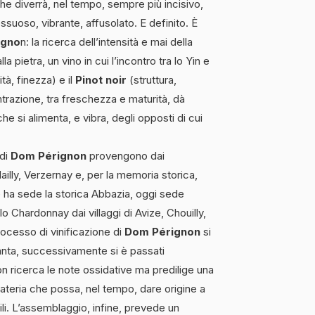
e diverrà, nel tempo, sempre più incisivo,
uoso, vibrante, affusolato. E definito. È
igno
n: la ricerca dell’intensità e mai della
 pietra, un vino in cui l’incontro tra lo Yin e
tà, finezza) e il
Pinot noir
(struttura,
trazione, tra freschezza e maturità, dà
he si alimenta, e vibra, degli opposti di cui
 di
Dom Pérignon
provengono dai
ailly, Verzernay e, per la memoria storica,
e ha sede la storica Abbazia, oggi sede
lo Chardonnay dai villaggi di Avize, Chouilly,
ocesso di vinificazione di
Dom Pérignon
si
santa, successivamente si è passati
 non ricerca le note ossidative ma predilige una
ateria che possa, nel tempo, dare origine a
abili. L’assemblaggio, infine, prevede un