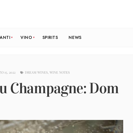
RANTI
VINO
SPIRITS
NEWS
O 15, 2022
DREAM WINES
,
WINE NOTES
du Champagne: Dom