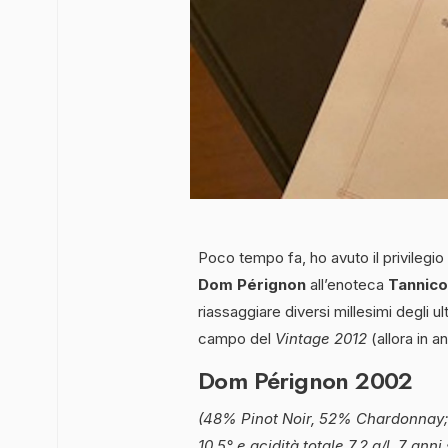
Poco tempo fa, ho avuto il privilegi
Dom Pérignon
all’enoteca
Tannico
riassaggiare diversi millesimi degli ult
campo del
Vintage 2012
(allora in a
Dom Pérignon 2002
(48% Pinot Noir, 52% Chardonnay; 
10,5° e acidità totale 7,2 g/l, 7 anni s