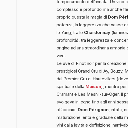
temperamento dell’annata. Un vino ch
complesso e profondo ma anche fless
proprio questa la magia di
Dom Pér
potenza, la leggerezza che nasce dalla
lo Yang, tra lo
Chardonnay
(luminosi
profondità), tra leggerezza e concen
origine ad una straordinaria armonia c
vive.
Le uve di Pinot noir per la creazione
prestigiosi Grand Cru di Ay, Bouzy, M
dal Premier Cru di Hautevillers (dov
spirituale della
Maison
), mentre per 
Cramant e Les Mesnil-sur-Oger. Il pr
svolgeva in legno fino agli anni ses
all’acciaio.
Dom Pérignon
, infatti,
maturazione lenta e graduale della m
vini dalla levità e definizione inarriv