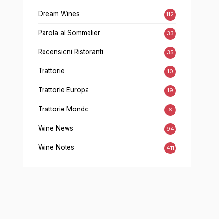
Dream Wines
112
Parola al Sommelier
33
Recensioni Ristoranti
35
Trattorie
10
Trattorie Europa
19
Trattorie Mondo
6
Wine News
94
Wine Notes
411