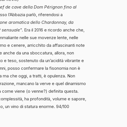
ef de cave della Dom Pérignon fino al
o l’Abbazia parlò, riferendosi a
one aromatica dello Chardonnay, da
P sensuale
”. Era il 2016 e ricordo anche che,
 Ammaliante nelle sue movenze lente, nelle
imo e cenere, arricchito da affascinanti note
e anche da una sboccatura, allora, non
to e teso, sostenuto da un’acidità vibrante e
anni, posso confermare la fisonomia non è
a ma che oggi, a tratti, è opulenza. Non
ibrazione, mancano la verve e quel dinamismo
 come viene (o venne?) definita questa.
complessità, ha profondità, volume e sapore,
o, un vino di statura enorme. 94/100