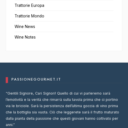
Trattorie Europa
Trattorie Mondo
Wine News
Wine Notes
PASSIONEGOURMET.IT
“Gentili Signore, Cari Signori! Quello di cui vi parleremo sarà
l’emotività e la verità che rimarrà sulla tavola prima che ci portino
via le briciole. Sarà la persistenza dell’ultima goccia di vino prima
che la bottiglia sia vuota. Ciò che leggerete sarà il frutto maturato
dalla pianta della passione che questi giovani hanno coltivato per
anni.”