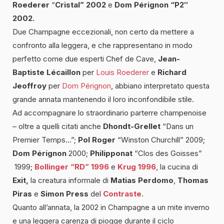
Roederer
“
Cristal” 2002
e
Dom Pérignon “P2″
2002.
Due Champagne eccezionali, non certo da mettere a
confronto alla leggera, e che rappresentano in modo
perfetto come due esperti Chef de Cave,
Jean-
Baptiste Lécaillon
per
Louis Roederer
e
Richard
Jeoffroy
per
Dom Pérignon
, abbiano interpretato questa
grande annata mantenendo il loro inconfondibile stile.
Ad accompagnare lo straordinario parterre champenoise
– oltre a quelli citati anche
Dhondt-Grellet
“Dans un
Premier Temps…”;
Pol Roger
“Winston Churchill” 2009;
Dom Pérignon
2000;
Philipponat
“Clos des Goisses”
1999;
Bollinger “RD” 1996
e
Krug 1996
, la cucina di
Exit,
la creatura informale di
Matias Perdomo
,
Thomas
Piras
e
Simon Press
del
Contraste
.
Quanto all’annata, la 2002 in Champagne a un mite inverno
e una leggera carenza di piogge durante il ciclo