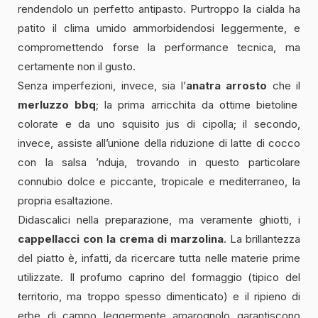
rendendolo un perfetto antipasto. Purtroppo la cialda ha
patito il clima umido ammorbidendosi leggermente, e
compromettendo forse la performance tecnica, ma
certamente non il gusto.
Senza imperfezioni, invece, sia l’
anatra arrosto
che il
merluzzo bbq
; la prima arricchita da ottime bietoline
colorate e da uno squisito jus di cipolla; il secondo,
invece, assiste all’unione della riduzione di latte di cocco
con la salsa ’nduja, trovando in questo particolare
connubio dolce e piccante, tropicale e mediterraneo, la
propria esaltazione.
Didascalici nella preparazione, ma veramente ghiotti, i
cappellacci con la crema di marzolina
. La brillantezza
del piatto è, infatti, da ricercare tutta nelle materie prime
utilizzate. Il profumo caprino del formaggio (tipico del
territorio, ma troppo spesso dimenticato) e il ripieno di
erbe di campo leggermente amarognolo garantiscono