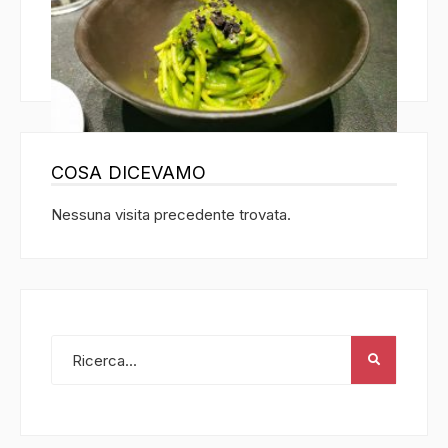
RetroVino
COSA DICEVAMO
Valerio De Cristofaro
/
19 Dicembre 2020
Nessuna visita precedente trovata.