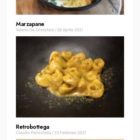
Marzapane
Valerio De Cristofaro
/
26 Aprile 2021
Retrobottega
Claudio Persichella
/
23 Febbraio 2021