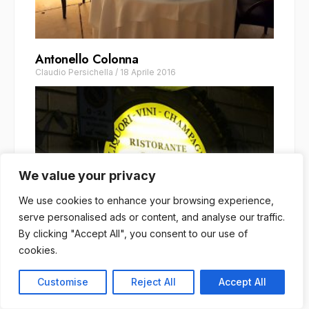
Antonello Colonna
Claudio Persichella
/
18 Aprile 2016
We value your privacy
We use cookies to enhance your browsing experience,
serve personalised ads or content, and analyse our traffic.
By clicking "Accept All", you consent to our use of
cookies.
Customise
Reject All
Accept All
Enoteca al Parlamento Achilli
Claudio Persichella
/
29 Novembre 2016