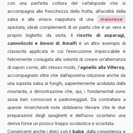
con una perfetta cottura del cefalopode che si
accompagna alla freschezza della frutta, all’acidità della
salsa e alla vivace nappatura di una
maionese
speziata, ideali complementi di un piatto che è un vero e
proprio biglietto da visita. Il
risotto di asparagi,
cannolicchi e limoni di Amalfi
è un altro esempio di
classicità applicata in cui l’esecuzione impeccabile è
felicemente coniugata alla volontà di creare un’alternanza
di sapori come, allo stesso modo, l’
agnello alla Villeroy
,
accompagnato oltre che dall’eponima riduzione anche da
una squisita salsa ai funghi, sapientemente acidulata dalla
mostarda, a dimostrazione che, qui, i fondamentali sono
assai ben conosciuti e padroneggiati. Da contraltare a
queste rimarchevoli note dobbiamo rilevare che le due
preparazioni degli spaghetti e dell’uovo scontano una
deriva forse un pizzico troppo scolastica e scontata.
Convincenti anche i dolci con il
babà
, dalla consistenza e