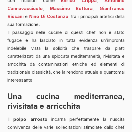
con maestri come
Enrico Crippa
,
Antonino
Cannavacciuolo
,
Massimo Bottura
,
Gianfranco
Vissani
e
Nino Di Costanzo
, tra i principali artefici della
sua formazione.
Il passaggio nelle cucine di questi chef non è stato
fugace e ha lasciato in tutta evidenza un’impronta
indelebile vista la solidità che traspare da piatti
caratterizzati da una spiccata mediterraneità, rivisitata e
arricchita da contaminazioni etniche ed elementi di
tradizionale classicità, che la rendono attuale e quantomai
interessante.
Una cucina mediterranea,
rivisitata e arricchita
Il
polpo arrosto
incarna perfettamente la riuscita
convivenza delle varie sollecitazioni stimolate dallo chef