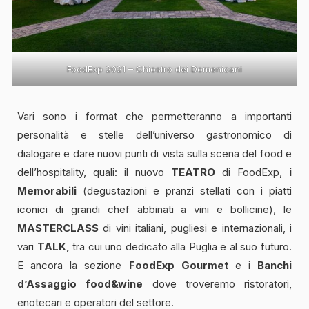
FoodExp 2021 – Chiostro dei Domenicani
Vari sono i format che permetteranno a importanti
personalità e stelle dell’universo gastronomico di
dialogare e dare nuovi punti di vista sulla scena del food e
dell’hospitality, quali: il nuovo
TEATRO
di FoodExp,
i
Memorabili
(degustazioni e pranzi stellati con i piatti
iconici di grandi chef abbinati a vini e bollicine), le
MASTERCLASS
di vini italiani, pugliesi e internazionali, i
vari
TALK,
tra cui uno dedicato alla Puglia e al suo futuro.
E ancora la sezione
FoodExp Gourmet
e i
Banchi
d’Assaggio food&wine
dove troveremo ristoratori,
enotecari e operatori del settore.