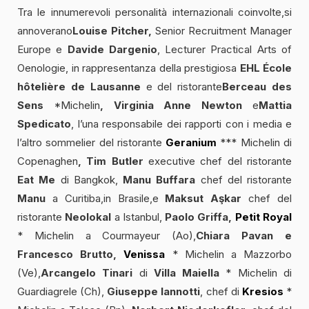
Tra le innumerevoli personalità internazionali coinvolte,si
annoverano
Louise Pitcher,
Senior Recruitment Manager
Europe e
Davide Dargenio
, Lecturer Practical Arts of
Oenologie, in rappresentanza della prestigiosa
EHL École
hôtelière de Lausanne
e del ristorante
Berceau des
Sens
*Michelin
, Virginia Anne Newton
e
Mattia
Spedicato
, l’una responsabile dei rapporti con i media e
l’altro sommelier del ristorante
Geranium
*** Michelin di
Copenaghen
, Tim Butler
executive chef del ristorante
Eat Me
di Bangkok,
Manu Buffara
chef del ristorante
Manu
a Curitiba,in Brasile,e
Maksut Aşkar
chef del
ristorante
Neolokal
a Istanbul,
Paolo Griffa,
Petit Royal
* Michelin a Courmayeur (Ao),
Chiara Pavan e
Francesco Brutto,
Venissa
* Michelin a Mazzorbo
(Ve),
Arcangelo Tinari
di
Villa Maiella
* Michelin di
Guardiagrele (Ch),
Giuseppe Iannotti
, chef di
Kresios
*