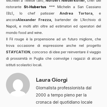
Michelin a Telese (Bn),
Norbert Niederkofler,
chef del
ristorante
St-Hubertus
*** Michelin a San Cassiano
(Bz)
,
lo chef patissier
Andrea Tortora,
e
ancora
Alexander Frezza,
bartender de L’Archivio di
Napoli
,
e molti altri oltre ad estimatori ed operatori del
mondo food and wine.
Il Fil rouge è la propensione ad un futuro migliore, che
trova occasione di espressione anche nel progetto
STAYCATION
, concorso di idee per reinventare il viaggio
di prossimità in Puglia che coinvolge i ragazzi di alcuni
istituti scolastici locali.
Laura Giorgi
Giornalista professionista dal
2000 a tempo pieno per la
cronaca del quotidiano locale