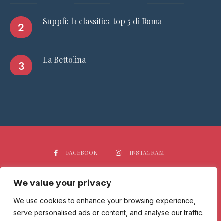
Supplì: la classifica top 5 di Roma
La Bettolina
FACEBOOK
INSTAGRAM
We value your privacy
HOME
CHI SIAMO
PGTOP5
RISTORANTI
VINO
SPIRITS
NEWS
We use cookies to enhance your browsing experience,
serve personalised ads or content, and analyse our traffic.