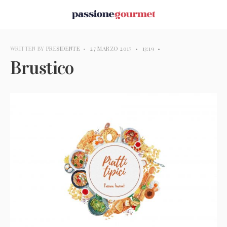
WRITTEN BY
PRESIDENTE
•
27 MARZO 2017
•
13:19
•
Brustico