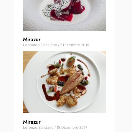
Mirazur
Leonardo Casaleno
/
2 Dicembre 2019
Mirazur
Lorenzo Sandano
/
18 Dicembre 2017