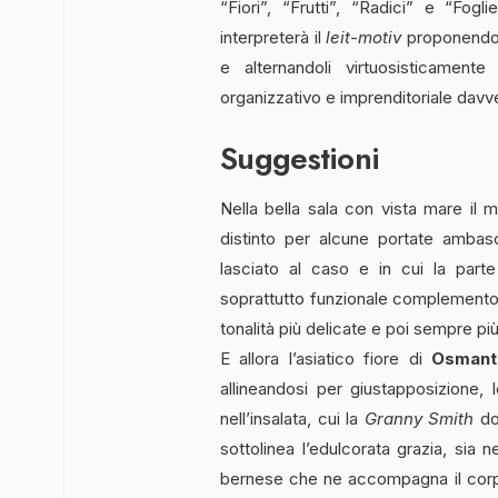
“Fiori”, “Frutti”, “Radici” e “Fog
interpreterà il
leit-motiv
proponendo
e alternandoli virtuosisticamen
organizzativo e imprenditoriale dav
Suggestioni
Nella bella sala con vista mare il 
distinto per alcune portate ambascia
lasciato al caso e in cui la part
soprattutto funzionale complemento
tonalità più delicate e poi sempre p
E allora l’asiatico fiore di
Osmant
allineandosi per giustapposizione,
nell’insalata, cui la
Granny Smith
do
sottolinea l’edulcorata grazia, sia n
bernese che ne accompagna il corpo