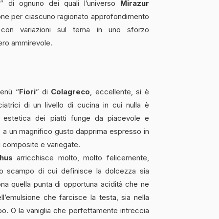
lie” di ognuno dei quali l’universo
Mirazur
ne per ciascuno ragionato approfondimento
te con variazioni sul tema in uno sforzo
vero ammirevole.
menù “
Fiori
” di
Colagreco
, eccellente, si è
trici di un livello di cucina in cui nulla è
e estetica dei piatti funge da piacevole e
 a un magnifico gusto dapprima espresso in
iù composite e variegate.
hus
arricchisce molto, molto felicemente,
 lo scampo di cui definisce la dolcezza sia
na quella punta di opportuna acidità che ne
ell’emulsione che farcisce la testa, sia nella
. O la vaniglia che perfettamente intreccia