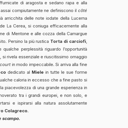
affumicate di aragosta e sedano rapa e alla
e assai compiutamente ne definiscono il
côté
ià arricchita delle note iodate della Lucerna
 de La Cerea, si coniuga efficacemente alla
lione di Mentone e alle cozza della Camargue
ito. Persino la più rustica
Torta di carciofi
,
qualche perplessità riguardo l’opportunità
, si rivela essenziale e riuscitissimo omaggio
 court
in modo impeccabile. Si arriva alla fine
eco
dedicato al
Miele
in tutte le sue forme
 qualche caloria in eccesso che a fine pasto si
o la piacevolezza di una grande esperienza in
overato tra i grandi europei, e non solo, e
arsi e ispirarsi alla natura assolutamente
o Colagreco
.
e scampo.