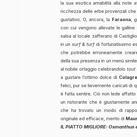
la sua esotica amabilità alla note 
ricchezza delle erbe provenzali ch
gustativo. O, ancora, la
Faraona
, g
con cui vengono allevate le galline
salsa al locale zafferano di Castig
in un
surf & turf
di fortunatissimo es
che potrebbe erroneamente creare 
della sua presenza in un menù simile
al nobile ortaggio celebrandolo
tout
a gustare l’ottimo dolce di
Colagr
felici, pur se lievemente caricati di
è fatta sentire. Ciò non lede affatt
un ristorante che è giustamente ann
che ha trovato un modo di rapport
originale ed efficace, merito di
Maur
IL PIATTO MIGLIORE: Osmanthus 