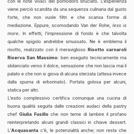
con le note vivaci del pomodoro bruciato. L’esperienza
viene perciò scandita da una sequenza culinaria dal gusto
forte, che non vuole filtri e che scansa forme di
mediazione. Eppure, scomodando Van der Rohe,
less is
more
. In effetti, l’impressione di fondo è che talvolta
qualche spigolo andrebbe smussato. Ne è emblema il
risotto, realizzato con il meraviglioso
Risotto carnaroli
Riserva San Massimo
: ben eseguito tecnicamente ma
sbilanciato verso il dolce, sensazione che non lascia mai il
palato e che non si giova di alcuna sterzata (attesa invece
dalla spuma di erborinato). Portata golosa per alcuni,
statica per altri.
L’esito complessivo certifica comunque una cucina di
buona qualità seguita dalle creazioni audaci della pastry
chef
Giulia
Fusillo
che non teme di lambire il profano
reinterpretando alcuni grandi classici in chiave dessert.
L’
Acquasanta
c’è, le potenzialità anche; non resta che