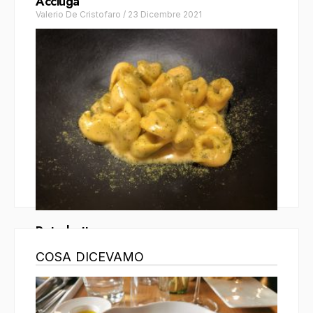
Acciuga
Valerio De Cristofaro
/
23 Dicembre 2021
Retrobottega
Claudio Persichella
/
23 Febbraio 2021
COSA DICEVAMO