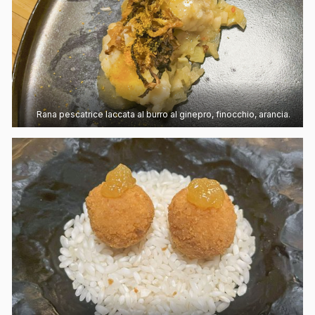
Rana pescatrice laccata al burro al ginepro, finocchio, arancia.