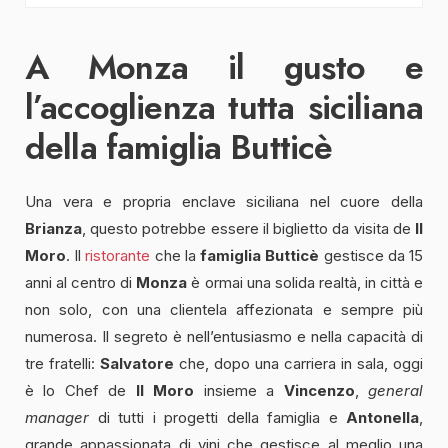
A Monza il gusto e
l’accoglienza tutta siciliana
della famiglia Butticè
Una vera e propria enclave siciliana nel cuore della
Brianza
, questo potrebbe essere il biglietto da visita de
Il
Moro
. Il
ristorante
che la
famiglia Butticè
gestisce da 15
anni al centro di
Monza
è ormai una solida realtà, in città e
non solo, con una clientela affezionata e sempre più
numerosa. Il segreto è nell’entusiasmo e nella capacità di
tre fratelli:
Salvatore
che, dopo una carriera in sala, oggi
è lo Chef de
Il Moro
insieme a
Vincenzo
,
general
manager
di tutti i progetti della famiglia e
Antonella
,
grande appassionata di vini che gestisce al meglio una