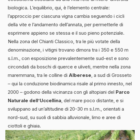
biologica. L’equilibrio, qui, è l’elemento centrale:
l’approccio per ciascuna vigna cambia seguendo i cicli
della vite e l’andamento dell’annata, per permetterle di
esprimere appieno se stessa e il suo pieno potenziale.
Nella zona del Chianti Classico, tra le più votate della
denominazione, i vitigni trovano dimora tra i 350 e 550 m
s.l.m., con esposizione prevalentemente sud-est e sono
circondati da boschi di querce e uliveti, mentre nella zona
maremmana, tra le colline di
Alberese
, a sud di Grosseto
– qui la conduzione biodinamica risale al primo innesto, nel
2000 – godono della vicinanza con gli altopiani del
Parco
Naturale dell’Uccellina
, del mare poco distante, e si
sviluppano ad un’altitudine di 20-30 m s.l.m., orientati a
nord-sud, su suoli di sabbia alluvionale, limo e aree di
ciottoli e ghiaia.