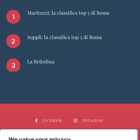
Maritozzi: la classifica top 5 di Roma
Supplì: la classifica top 5 di Roma
La Bettolina
FACEBOOK
INSTAGRAM
We value your privacy