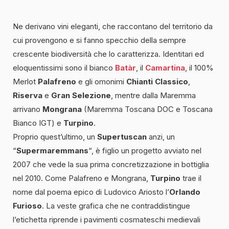
Ne derivano vini eleganti, che raccontano del territorio da
cui provengono e si fanno specchio della sempre
crescente biodiversità che lo caratterizza. Identitari ed
eloquentissimi sono il bianco
Batàr
, il
Camartina
, il 100%
Merlot
Palafreno
e gli omonimi
Chianti Classico
,
Riserva
e
Gran Selezione
, mentre dalla Maremma
arrivano
Mongrana
(Maremma Toscana DOC e Toscana
Bianco IGT) e
Turpino
.
Proprio quest’ultimo, un
Supertuscan
anzi, un
“
Supermaremmans
“, è figlio un progetto avviato nel
2007 che vede la sua prima concretizzazione in bottiglia
nel 2010. Come Palafreno e Mongrana,
Turpino
trae il
nome dal poema epico di Ludovico Ariosto l’
Orlando
Furioso
. La veste grafica che ne contraddistingue
l’etichetta riprende i pavimenti cosmateschi medievali