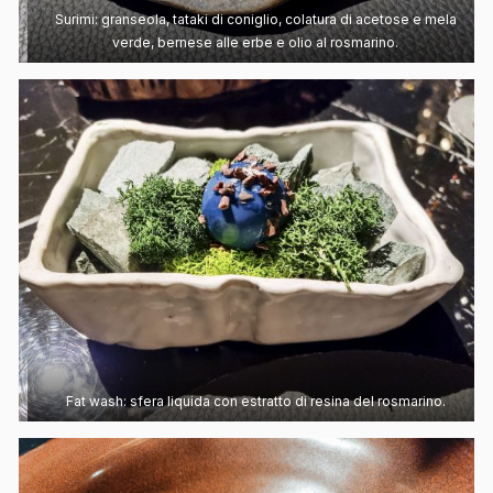
Surimi: granseola, tataki di coniglio, colatura di acetose e mela
verde, bernese alle erbe e olio al rosmarino.
Fat wash: sfera liquida con estratto di resina del rosmarino.