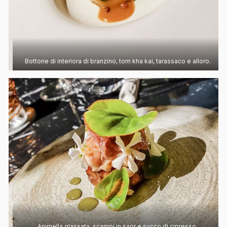
Bottone di interiora di branzino, tom kha kai, tarassaco e alloro.
Animella glassata, scampi in saor e succo di cipresso.