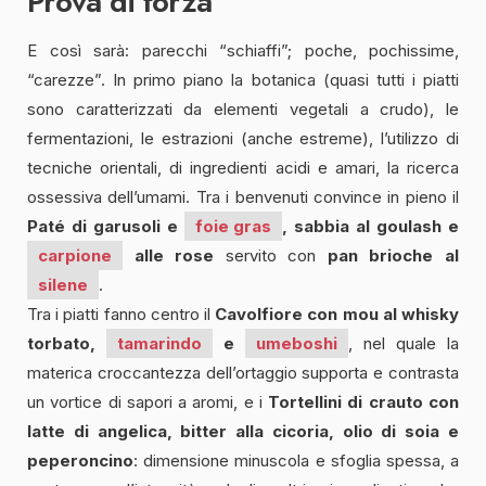
Prova di forza
E così sarà: parecchi “schiaffi”; poche, pochissime,
“carezze”. In primo piano la botanica (quasi tutti i piatti
sono caratterizzati da elementi vegetali a crudo), le
fermentazioni, le estrazioni (anche estreme), l’utilizzo di
tecniche orientali, di ingredienti acidi e amari, la ricerca
ossessiva dell’umami. Tra i benvenuti convince in pieno il
Paté di garusoli e
foie gras
, sabbia al goulash e
carpione
alle rose
servito con
pan brioche al
silene
.
Tra i piatti fanno centro il
Cavolfiore con mou al whisky
torbato,
tamarindo
e
umeboshi
, nel quale la
materica croccantezza dell’ortaggio supporta e contrasta
un vortice di sapori a aromi, e i
Tortellini di crauto con
latte di angelica, bitter alla cicoria, olio di soia e
peperoncino
: dimensione minuscola e sfoglia spessa, a