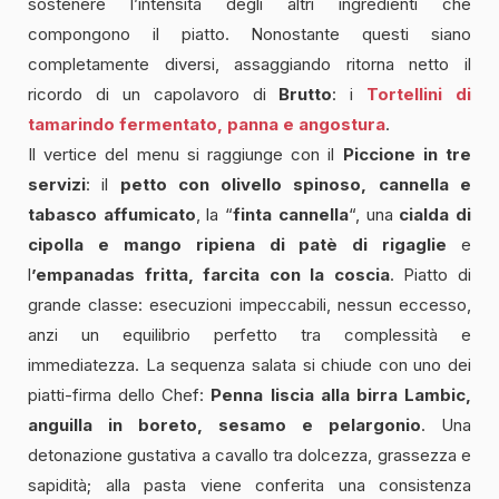
sostenere l’intensità degli altri ingredienti che
compongono il piatto. Nonostante questi siano
completamente diversi, assaggiando ritorna netto il
ricordo di un capolavoro di
Brutto
: i
Tortellini di
tamarindo fermentato, panna e angostura
.
Il vertice del menu si raggiunge con il
Piccione in tre
servizi
: il
petto con olivello spinoso, cannella e
tabasco affumicato
, la “
finta cannella
“, una
cialda di
cipolla e mango ripiena di patè di rigaglie
e
l
’empanadas fritta, farcita con la coscia
. Piatto di
grande classe: esecuzioni impeccabili, nessun eccesso,
anzi un equilibrio perfetto tra complessità e
immediatezza. La sequenza salata si chiude con uno dei
piatti-firma dello Chef:
Penna liscia alla birra Lambic,
anguilla in boreto, sesamo e pelargonio
. Una
detonazione gustativa a cavallo tra dolcezza, grassezza e
sapidità; alla pasta viene conferita una consistenza