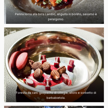
Penna liscia alla birra Lambic, anguilla in boreto, sesamo e
pelargonio.
Foresta da cani: gazpacho di ciliegie, alloro e sorbetto di
barbabietola.