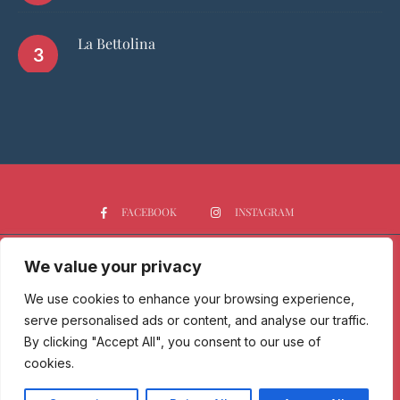
La Bettolina
FACEBOOK
INSTAGRAM
We value your privacy
HOME
CHI SIAMO
PGTOP5
RISTORANTI
VINO
SPIRITS
NEWS
We use cookies to enhance your browsing experience,
serve personalised ads or content, and analyse our traffic.
Passione Gourmet è una testata giornalistica registrata presso il
By clicking "Accept All", you consent to our use of
Tribunale di Milano con n° 173/2017 il 09/06/2017 - Iscrizione al ROC
cookies.
n. 30212/2017 del 07/09/2017.
Copyright © 2025 Passione Gourmet, All Rights Reserved - Privacy