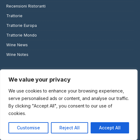
Recensioni Ristoranti
Trattorie
Trattorie Europa
Trattorie Mondo
Wine News
Wine Notes
We value your privacy
COMMENTI RECENTI
We use cookies to enhance your browsing experience,
serve personalised ads or content, and analyse our traffic.
Nomenomen
su
L’Ardito di Baracchi, una passeggiata nel bosco,
By clicking "Accept All", you consent to our use of
l’Odissey di Christopher Nolan
cookies.
claudio martino
su
Nomos Ante
Customise
Reject All
Accept All
Alessandro Brenta
su
Business lunch per incontri di lavoro a
Milano: la classifica Top 5