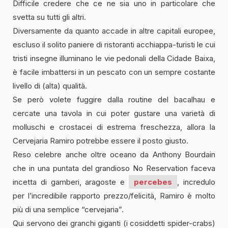
Difficile credere che ce ne sia uno in particolare che
svetta su tutti gli altri.
Diversamente da quanto accade in altre capitali europee,
escluso il solito paniere di ristoranti acchiappa-turisti le cui
tristi insegne illuminano le vie pedonali della Cidade Baixa,
è facile imbattersi in un pescato con un sempre costante
livello di (alta) qualità.
Se però volete fuggire dalla routine del bacalhau e
cercate una tavola in cui poter gustare una varietà di
molluschi e crostacei di estrema freschezza, allora la
Cervejaria Ramiro potrebbe essere il posto giusto.
Reso celebre anche oltre oceano da Anthony Bourdain
che in una puntata del grandioso No Reservation faceva
incetta di gamberi, aragoste e
percebes
, incredulo
per l’incredibile rapporto prezzo/felicità, Ramiro è molto
più di una semplice “cervejaria”.
Qui servono dei granchi giganti (i cosiddetti spider-crabs)