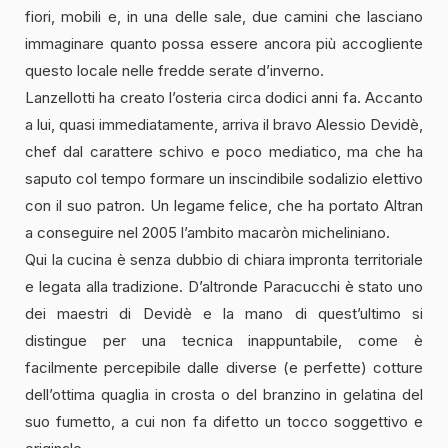
fiori, mobili e, in una delle sale, due camini che lasciano
immaginare quanto possa essere ancora più accogliente
questo locale nelle fredde serate d’inverno.
Lanzellotti ha creato l’osteria circa dodici anni fa. Accanto
a lui, quasi immediatamente, arriva il bravo Alessio Devidè,
chef dal carattere schivo e poco mediatico, ma che ha
saputo col tempo formare un inscindibile sodalizio elettivo
con il suo patron. Un legame felice, che ha portato Altran
a conseguire nel 2005 l’ambito macaròn micheliniano.
Qui la cucina è senza dubbio di chiara impronta territoriale
e legata alla tradizione. D’altronde Paracucchi è stato uno
dei maestri di Devidè e la mano di quest’ultimo si
distingue per una tecnica inappuntabile, come è
facilmente percepibile dalle diverse (e perfette) cotture
dell’ottima quaglia in crosta o del branzino in gelatina del
suo fumetto, a cui non fa difetto un tocco soggettivo e