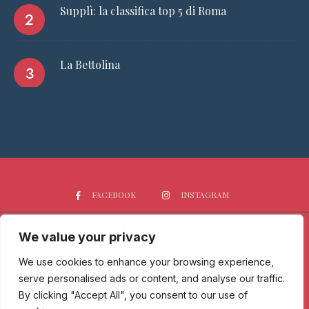
Supplì: la classifica top 5 di Roma
La Bettolina
FACEBOOK
INSTAGRAM
We value your privacy
HOME
CHI SIAMO
PGTOP5
RISTORANTI
VINO
SPIRITS
NEWS
We use cookies to enhance your browsing experience,
serve personalised ads or content, and analyse our traffic.
Passione Gourmet è una testata giornalistica registrata presso il
By clicking "Accept All", you consent to our use of
Tribunale di Milano con n° 173/2017 il 09/06/2017 - Iscrizione al ROC