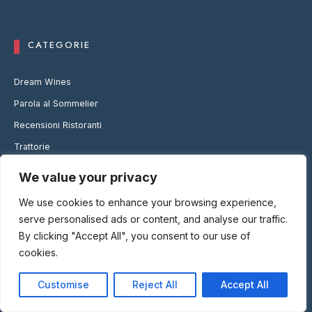
CATEGORIE
Dream Wines
Parola al Sommelier
Recensioni Ristoranti
Trattorie
Trattorie Europa
We value your privacy
Trattorie Mondo
We use cookies to enhance your browsing experience,
Wine News
serve personalised ads or content, and analyse our traffic.
Wine Notes
By clicking "Accept All", you consent to our use of
cookies.
Customise
Reject All
Accept All
COMMENTI RECENTI