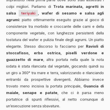
colpi migliori. Parliamo di
Trota marinata, agretti in
salsa
teriyaki
, wafer di sesamo e salsa agli
agrumi
: piatto ottimamente eseguito grazie al gioco di
consistenze tra morbido e croccante delle carni e della
componente vegetale, con lunghezze persistenti della
tostatura del wafer e pulizia finale degli agrumi. Un piatto
elegante. Stesso discorso lo facciamo per
Ravioli di
stoccafisso, erba ostrica, piselli verdone e
guazzetto di mare
, altra portata nella quale la nota
iodata è stata rilanciata dal vegetale, giocando quindi su
un giro a 360° tra mare e terra, valorizzando e rilanciando
entrambi da prospettive divergenti. Abbiamo invece
trovato meno incisiva la portata principale,
Guancia di
maiale, senape e patate
, che ci è parsa meno
portatrice di spunti riflessivi, al netto comunque di
un’esecuzione senza sbavature.