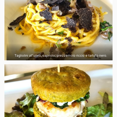
Tagliolini all’uovo, capriolo, prezzemolo riccio e tartufo nero.