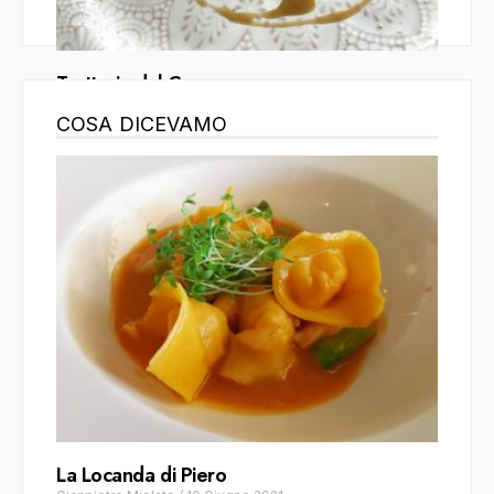
Trattoria dal Cogo
Alberto Cauzzi
/
27 Maggio 2021
COSA DICEVAMO
La Locanda di Piero