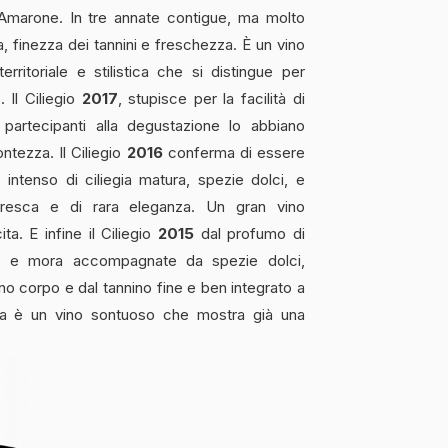
marone. In tre annate contigue, ma molto
a, finezza dei tannini e freschezza. È un vino
rritoriale e stilistica che si distingue per
. Il Ciliegio
2017
, stupisce per la facilità di
artecipanti alla degustazione lo abbiano
ntezza. Il Ciliegio
2016
conferma di essere
intenso di ciliegia matura, spezie dolci, e
esca e di rara eleganza. Un gran vino
ta. E infine il Ciliegio
2015
dal profumo di
sco e mora accompagnate da spezie dolci,
o corpo e dal tannino fine e ben integrato a
za è un vino sontuoso che mostra già una