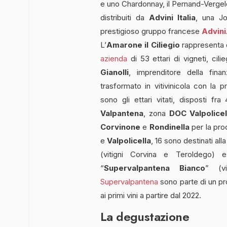
e uno Chardonnay, il Pernand-Vergele
distribuiti da
Advini Italia
, una Jo
prestigioso gruppo francese
Advini
L’
Amarone il Ciliegio
rappresenta o
azienda
di 53 ettari di vigneti, cili
Gianolli
, imprenditore della fin
trasformato in vitivinicola con la
sono gli ettari vitati, disposti f
Valpantena
, zona
DOC Valpolicel
Corvinone
e
Rondinella
per la pro
e
Valpolicella
, 16 sono destinati all
(vitigni Corvina e Teroldego) 
“
Supervalpantena Bianco
” (v
Supervalpantena
sono parte di un pro
ai primi vini a partire dal 2022.
La degustazione