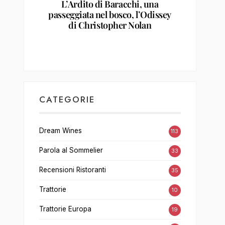
L’Ardito di Baracchi, una
passeggiata nel bosco, l’Odissey
di Christopher Nolan
CATEGORIE
Dream Wines
113
Parola al Sommelier
33
Recensioni Ristoranti
35
Trattorie
10
Trattorie Europa
19