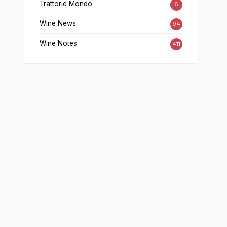
Trattorie Mondo
6
Wine News
94
Wine Notes
411