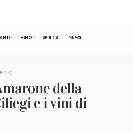
RANTI
VINO
SPIRITS
NEWS
VINO
l’Amarone della
liegi e i vini di