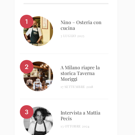
Nino – Osteria con
cucina
3 LUGLIO 2025
A Milano riapre la
storica Taverna
Moriggi
17 SETTEMBRE 2018
Intervista a Mattia
Pecis
13 OTTOBRE 2024