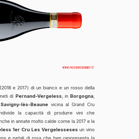
2018 e 2017) di un bianco e un rosso della
gneti di
Pernand-Vergeless
, in
Borgogna
,
e
Savigny-lès-Beaune
vicina al Grand Cru
divide la capacità di produrre vini che
nche in annate molto calde come la 2017 e la
less 1er Cru Les Vergelesseses
un vino
rena e petali di rosa che ben rappresenta la