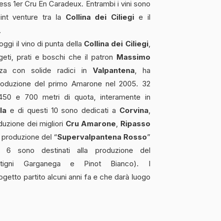
ss 1er Cru En Caradeux. Entrambi i vini sono
int venture tra la
Collina dei Ciliegi
e il
.
ggi il vino di punta della
Collina dei Ciliegi
,
egeti, prati e boschi che il patron
Massimo
anza con solide radici in
Valpantena
, ha
 produzione del primo Amarone nel 2005. 32
ra 450 e 700 metri di quota, interamente in
la
e di questi 10 sono dedicati a
Corvina
,
duzione dei migliori
Cru Amarone
,
Ripasso
a produzione del “
Supervalpantena Rosso
”
e 6 sono destinati alla produzione del
itigni Garganega e Pinot Bianco). I
getto partito alcuni anni fa e che darà luogo