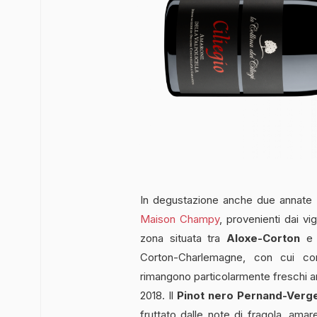
In degustazione anche due annate (
Maison Champy
, provenienti dai vi
zona situata tra
Aloxe-Corton
Corton-Charlemagne, con cui con
rimangono particolarmente freschi a
2018. Il
Pinot nero
Pernand-Verge
fruttato dalle note di fragola, ama