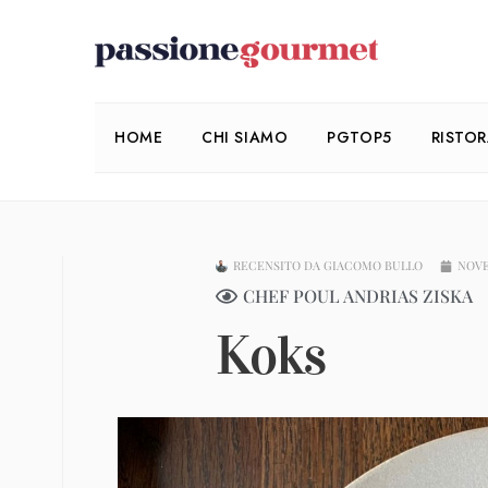
HOME
CHI SIAMO
PGTOP5
RISTO
RECENSITO DA
GIACOMO BULLO
NOVE
CHEF POUL ANDRIAS ZISKA
Koks