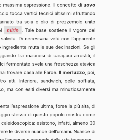
ro massima espressione. Il concetto di
uovo
ccio tocca vertici tecnici altissimi sfruttando
arinato tra soia e olio di prezzemolo unito
el
mirin
. Tale base sostiene il vigore del
 salinità. Di necessaria virtù con l’apparente
 ingrediente muta le sue declinazioni. Se gli
iando tra maionesi di carapaci arrostiti, il
ci fermentate svela una freschezza atavica
i trovare casa alle Faroe. Il
merluzzo
, poi,
ro atti. Interiora, sandwich, pelle soffiata,
esso, ma con esiti diversi ma minuziosamente
ta l’espressione ultima, forse la più alta, di
guaggio stesso di questo popolo mostra come
i caleidoscopica: esistono, infatti, almeno 30
ivere le diverse nuance dell’umami. Nuance di
ano l’essenza a seconda della vita trascorsa –