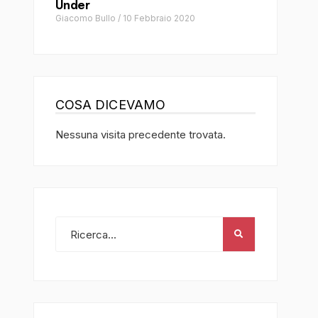
Under
Giacomo Bullo
/
10 Febbraio 2020
COSA DICEVAMO
Nessuna visita precedente trovata.