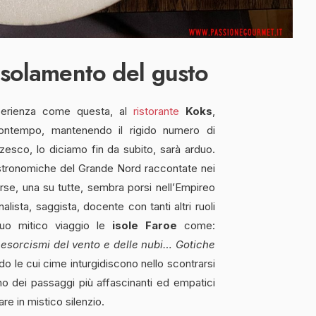
’Isolamento del gusto
sperienza come questa, al
ristorante
Koks
,
contempo, mantenendo il rigido numero di
zesco, lo diciamo fin da subito, sarà arduo.
stronomiche del Grande Nord raccontate nei
rse, una su tutte, sembra porsi nell’Empireo
alista, saggista, docente con tanti altri ruoli
suo mitico viaggio le
isole Faroe
come:
i, esorcismi del vento e delle nubi… Gotiche
 le cui cime inturgidiscono nello scontrarsi
no dei passaggi più affascinanti ed empatici
e in mistico silenzio.