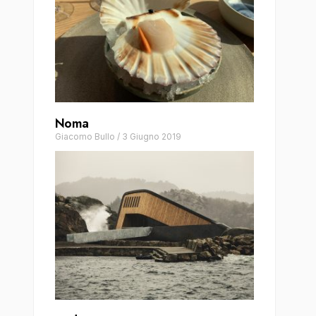
Noma
Giacomo Bullo
/
3 Giugno 2019