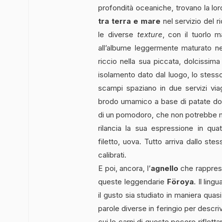
profondità oceaniche, trovano la lo
tra terra e mare
nel servizio del ri
le diverse
texture
, con il tuorlo m
all’albume leggermente maturato n
riccio nella sua piccata, dolcissima
isolamento dato dal luogo, lo stesso
scampi spaziano in due servizi viagg
brodo umamico a base di patate dol
di un pomodoro, che non potrebbe ma
rilancia la sua espressione in quatt
filetto, uova. Tutto arriva dallo st
calibrati.
E poi, ancora, l’
agnello
che rappresen
queste leggendarie
Föroya
. Il lin
il gusto sia studiato in maniera quas
parole diverse in feringio per descr
cui le carni di queste pecore riflett