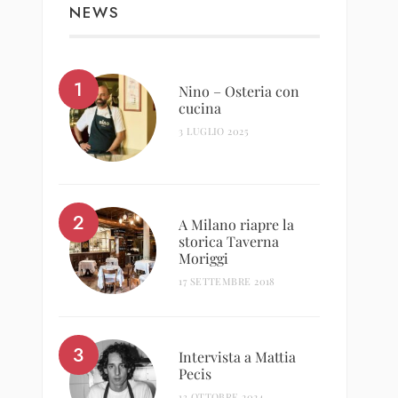
NEWS
Nino – Osteria con
cucina
3 LUGLIO 2025
A Milano riapre la
storica Taverna
Moriggi
17 SETTEMBRE 2018
Intervista a Mattia
Pecis
13 OTTOBRE 2024