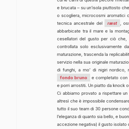
e brucata – su un’isola piuttosto che u
o scogliera, microcosmi aromatici c
tecnica ancestrale del
ræst
, os
abbarbicate tra il mare e la montag
cesellatori del gusto per ciò che, 
controllata solo esclusivamente da
maturazione, trascenda la replicabil
servizio nella sua originale matura
di funghi, a mo’ di nigiri nordic
fondo bruno
e completato con cr
e porri arrostiti. Un piatto da knock
Ci abbiamo provato a rispettare un
altresì che è impossibile condensar
tutto il suo team di 30 persone con
l’eleganza di quanto sia bello, e buon
accezione negativa) il gusto isolato d