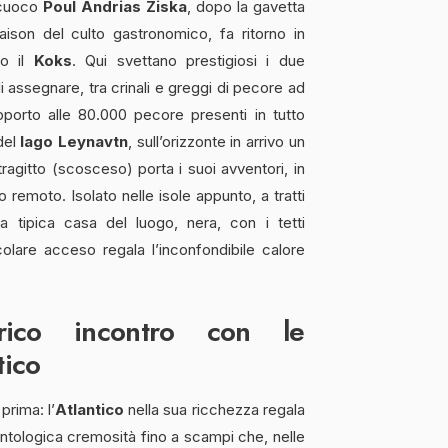
o cuoco
Poul Andrias Ziska
, dopo la gavetta
aison del culto gastronomico, fa ritorno in
do il
Koks
. Qui svettano prestigiosi i due
 assegnare, tra crinali e greggi di pecore ad
porto alle 80.000 pecore presenti in tutto
 del
lago Leynavtn
, sull’orizzonte in arrivo un
tragitto (scosceso) porta i suoi avventori, in
 remoto. Isolato nelle isole appunto, a tratti
la tipica casa del luogo, nera, con i tetti
focolare acceso regala l’inconfondibile calore
rico incontro con le
tico
prima: l’
Atlantico
nella sua ricchezza regala
antologica cremosità fino a scampi che, nelle