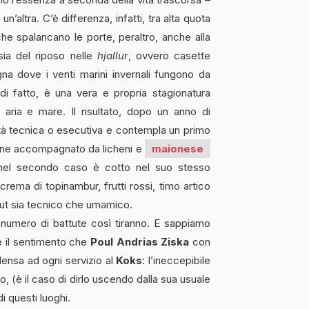
n’altra. C’è differenza, infatti, tra alta quota
he spalancano le porte, peraltro, anche alla
sia del riposo nelle
hjallur
, ovvero casette
na dove i venti marini invernali fungono da
di fatto, è una vera e propria stagionatura
 aria e mare. Il risultato, dopo un anno di
ità tecnica o esecutiva e contempla un primo
zione accompagnato da licheni e
maionese
o, nel secondo caso è cotto nel suo stesso
ema di topinambur, frutti rossi, timo artico
 out sia tecnico che umamico.
 numero di battute così tiranno. E sappiamo
e il sentimento che
Poul Andrias Ziska
con
densa ad ogni servizio al
Koks
: l’ineccepibile
o, (è il caso di dirlo uscendo dalla sua usuale
i questi luoghi.