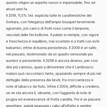
questo vitigno un aspetto nuovo e impensabile, fino ad
alcuni anni fa.
Il 2019, 11,5% Vol. esplicita tutte le caratteristiche del
Sorbara, con l’eleganza dell’ampio bouquet lievemente
agrumato, poi carico di frutti rossi come il lampone,
veicolati dalle fini bollicine. Il palato si riempie, con vigore
e freschezza in equilibrio, mai scontato e a tratti con echi
balsamici, infine di buona persistenza. Il 2009 è un salto
nel passato, testimoniato da un quadro sensoriale più
austero e persistente. Il 2008 è ancora diverso, per così
dire più carnoso, quasi a dimostrare che il Lambrusco
maturo può raccontarci tanto, spaziando sempre di più nel
dettaglio della presenza dei lieviti, fra croccantezza e
note di tabacco da fiuto. Infine il 2004, difficile a credersi,
se ne sta ancora lì, vibrante, con l’aggiunta di note di
prugna ed evanescenze di frutta candita. Poi è un piacere
aspettare, quindi ripassare i calici all’olfatto e sentire