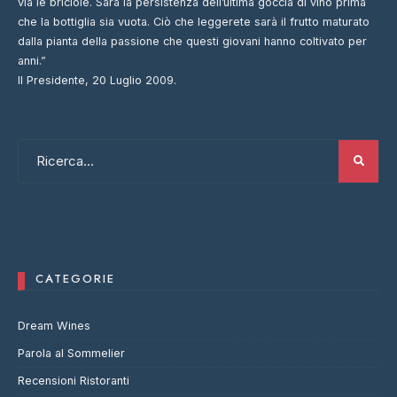
via le briciole. Sarà la persistenza dell’ultima goccia di vino prima
che la bottiglia sia vuota. Ciò che leggerete sarà il frutto maturato
dalla pianta della passione che questi giovani hanno coltivato per
anni.”
Il Presidente, 20 Luglio 2009.
CATEGORIE
Dream Wines
Parola al Sommelier
Recensioni Ristoranti