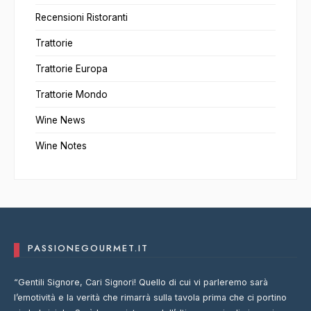
Recensioni Ristoranti
Trattorie
Trattorie Europa
Trattorie Mondo
Wine News
Wine Notes
PASSIONEGOURMET.IT
“Gentili Signore, Cari Signori! Quello di cui vi parleremo sarà
l’emotività e la verità che rimarrà sulla tavola prima che ci portino