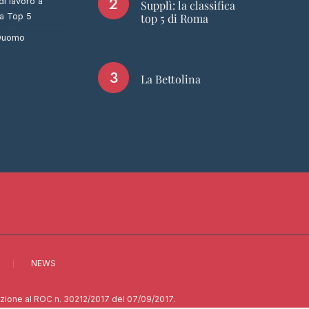
di lavoro a
Supplì: la classifica
ca Top 5
top 5 di Roma
 Duomo
La Bettolina
NEWS
rizione al ROC n. 30212/2017 del 07/09/2017.