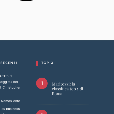
RECENTI
TOP 3
Ardito di
seggiata nel
Maritozzi: la
di Christopher
classifica top 5 di
Roma
u
Nomos Ante
a
su
Business