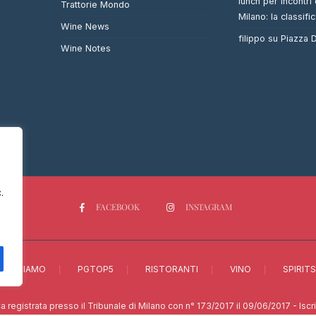
lunch per incontri 
Trattorie Mondo
Milano: la classifi
Wine News
filippo
su
Piazza
Wine Notes
.
FACEBOOK
INSTAGRAM
CHI SIAMO
PGTOP5
RISTORANTI
VINO
SPIRITS
a registrata presso il Tribunale di Milano con n° 173/2017 il 09/06/2017 - Isc