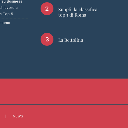
a
su
Business
di lavoro a
Supplì: la classifica
ca Top 5
top 5 di Roma
 Duomo
La Bettolina
NEWS