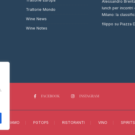
Trattorie Europa
Alessandro Brent
lunch per incontri 
Trattorie Mondo
Milano: la classifi
Wine News
filippo
su
Piazza
Wine Notes
.
FACEBOOK
INSTAGRAM
CHI SIAMO
PGTOP5
RISTORANTI
VINO
SPIRITS