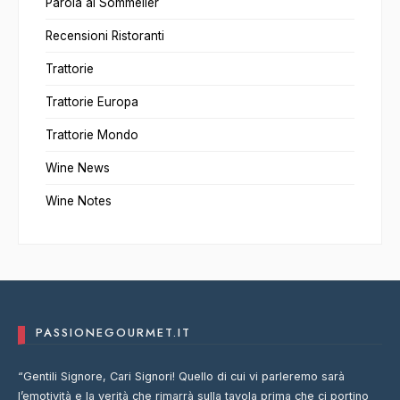
Parola al Sommelier
Recensioni Ristoranti
Trattorie
Trattorie Europa
Trattorie Mondo
Wine News
Wine Notes
PASSIONEGOURMET.IT
“Gentili Signore, Cari Signori! Quello di cui vi parleremo sarà
l’emotività e la verità che rimarrà sulla tavola prima che ci portino