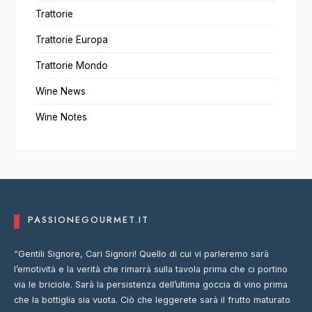
Trattorie
Trattorie Europa
Trattorie Mondo
Wine News
Wine Notes
PASSIONEGOURMET.IT
“Gentili Signore, Cari Signori! Quello di cui vi parleremo sarà
l’emotività e la verità che rimarrà sulla tavola prima che ci portino
via le briciole. Sarà la persistenza dell’ultima goccia di vino prima
che la bottiglia sia vuota. Ciò che leggerete sarà il frutto maturato