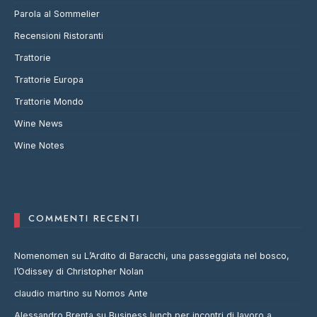
Parola al Sommelier
Recensioni Ristoranti
Trattorie
Trattorie Europa
Trattorie Mondo
Wine News
Wine Notes
COMMENTI RECENTI
Nomenomen
su
L’Ardito di Baracchi, una passeggiata nel bosco,
l’Odissey di Christopher Nolan
claudio martino
su
Nomos Ante
Alessandro Brenta
su
Business lunch per incontri di lavoro a