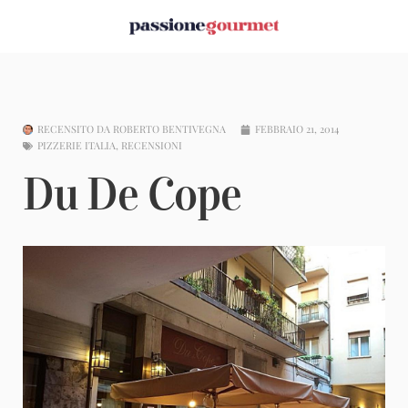
RECENSITO DA
ROBERTO BENTIVEGNA
FEBBRAIO 21, 2014
PIZZERIE ITALIA
,
RECENSIONI
Du De Cope