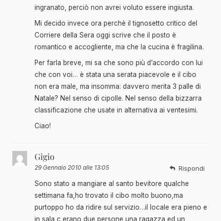
ingranato, perciò non avrei voluto essere ingiusta.
Mi decido invece ora perchè il tignosetto critico del
Corriere della Sera oggi scrive che il posto è
romantico e accogliente, ma che la cucina è fragilina.
Per farla breve, mi sa che sono più d’accordo con lui
che con voi… è stata una serata piacevole e il cibo
non era male, ma insomma: davvero merita 3 palle di
Natale? Nel senso di cipolle. Nel senso della bizzarra
classificazione che usate in alternativa ai ventesimi.
Ciao!
Gigio
29 Gennaio 2010 alle 13:05
Rispondi
Sono stato a mangiare al santo bevitore qualche
settimana fa,ho trovato il cibo molto buono,ma
purtoppo ho da ridire sul servizio…il locale era pieno e
in sala c,erano due persone,una ragazza ed un