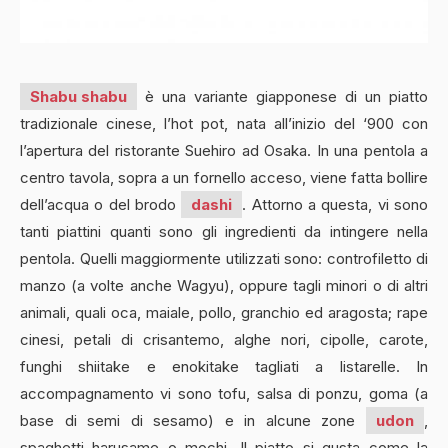
Shabu shabu
è una variante giapponese di un piatto
tradizionale cinese, l’hot pot, nata all’inizio del ‘900 con
l’apertura del ristorante Suehiro ad Osaka. In una pentola a
centro tavola, sopra a un fornello acceso, viene fatta bollire
dell’acqua o del brodo
dashi
. Attorno a questa, vi sono
tanti piattini quanti sono gli ingredienti da intingere nella
pentola. Quelli maggiormente utilizzati sono: controfiletto di
manzo (a volte anche Wagyu), oppure tagli minori o di altri
animali, quali oca, maiale, pollo, granchio ed aragosta; rape
cinesi, petali di crisantemo, alghe nori, cipolle, carote,
funghi shiitake e enokitake tagliati a listarelle. In
accompagnamento vi sono tofu, salsa di ponzu, goma (a
base di semi di sesamo) e in alcune zone
udon
,
spaghetti harusame o mochi. Il piatto si gusta come la