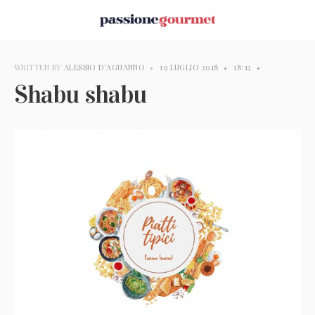
WRITTEN BY
ALESSIO D'AGUANNO
•
19 LUGLIO 2018
•
18:12
•
Shabu shabu