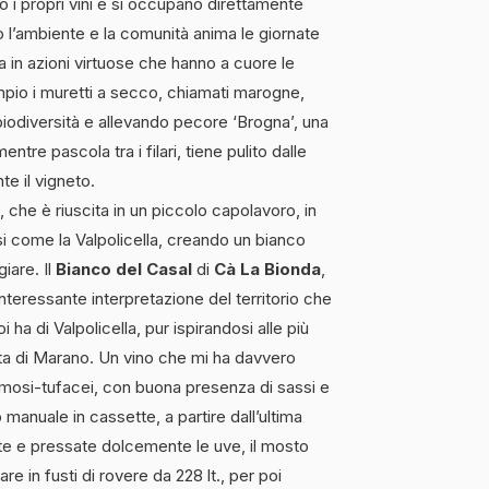
no i propri vini e si occupano direttamente
 l’ambiente e la comunità anima le giornate
a in azioni virtuose che hanno a cuore le
sempio i muretti a secco, chiamati marogne,
biodiversità e allevando pecore ‘Brogna’, una
tre pascola tra i filari, tiene pulito dalle
e il vigneto.
, che è riuscita in un piccolo capolavoro, in
si come la Valpolicella, creando un bianco
iare. Il
Bianco del Casal
di
Cà La Bionda
,
interessante interpretazione del territorio che
 ha di Valpolicella, pur ispirandosi alle più
lata di Marano. Un vino che mi ha davvero
-limosi-tufacei, con buona presenza di sassi e
nuale in cassette, a partire dall’ultima
te e pressate dolcemente le uve, il mosto
e in fusti di rovere da 228 lt., per poi