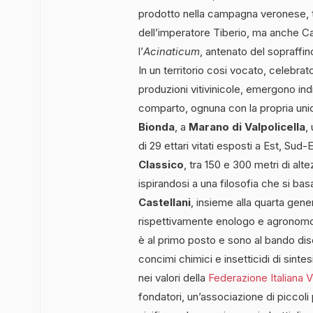
prodotto nella campagna veronese, ta
dell’imperatore Tiberio, ma anche C
l’
Acinaticum
, antenato del sopraffi
In un territorio cosi vocato, celebra
produzioni vitivinicole, emergono indi
comparto, ognuna con la propria unici
Bionda
, a
Marano di Valpolicella
,
di 29 ettari vitati esposti a Est, Sud-Es
Classico
, tra 150 e 300 metri di alt
ispirandosi a una filosofia che si basa 
Castellani
, insieme alla quarta gener
rispettivamente enologo e agronomo.
è al primo posto e sono al bando diser
concimi chimici e insetticidi di sintes
nei valori della
Federazione Italiana V
fondatori, un’associazione di piccoli 