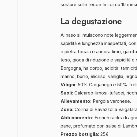
sostare sulle fecce fini circa 10 mesi
La degustazione
Al naso si intuiscono note leggermen
sapidità e lunghezza inaspettati, con 
e pietra focaia e ancora timo, garofa
teso, gioca di riduzione e sapidità e
Borgogna, ha corpo, acidità, tannici
marino, burro, elicriso, vaniglia, legn
Vitigni
: 50% Garganega e 50% Treb
Suoli
: Calcareo-limosi-tufacei, ricch
Allevamento
: Pergola veronese.
Zona
: Collina di Ravazzol a Valgatara
Abbinamento
: French racks di agne
pane, profumato con salsa di Lambr
Prezzo bottiglia
: 25€