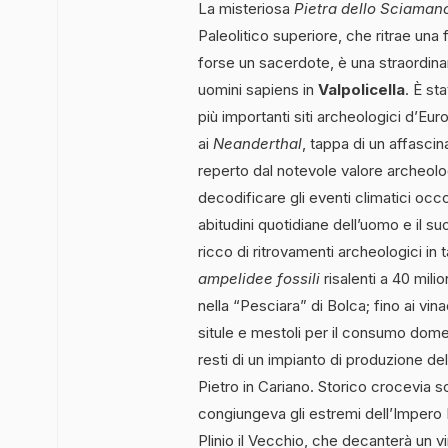
La misteriosa
Pietra dello Sciaman
Paleolitico superiore, che ritrae una
forse un sacerdote, è una straordina
uomini sapiens in
Valpolicella
. È st
più importanti siti archeologici d’Eur
ai
Neanderthal
, tappa di un affascin
reperto dal notevole valore archeolo
decodificare gli eventi climatici occ
abitudini quotidiane dell’uomo e il suo
ricco di ritrovamenti archeologici in 
ampelidee fossili
risalenti a 40 milio
nella “Pesciara” di Bolca; fino ai vina
situle e mestoli per il consumo domes
resti di un impianto di produzione del 
Pietro in Cariano. Storico crocevia 
congiungeva gli estremi dell’Impero R
Plinio il Vecchio, che decanterà un v