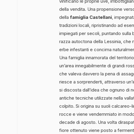
vinificano le proprie uve, imbottiglia
della vendita. Una propensione verso
della
famiglia Castellani
, impegnat
tradizioni locali, ripristinando ad e
impiegati per secoli, puntando sulla 
razza autoctona della Lessinia, che men
erbe infestanti e concima naturalment
Una famiglia innamorata del territorio
un’area innegabilmente di grandi ros
che valeva davvero la pena di assagg
riesce a sorprenderti, attraverso un’
si discosta dall’idea che ognuno di noi
antiche tecniche utilizzate nella val
colpito. Si origina su suoli calcareo
rocce e viene vendemmiato in modo ma
decade di agosto. Una volta diraspa
fiore ottenuto viene posto a fermentar