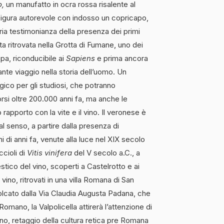
o,
un manufatto in ocra rossa risalente al
 figura autorevole con indosso un copricapo,
ria testimonianza della presenza dei primi
ata ritrovata nella Grotta di Fumane, uno dei
opa, riconducibile ai
Sapiens
e prima ancora
ante viaggio nella storia dell’uomo. Un
gico per gli studiosi, che potranno
orsi oltre 200.000 anni fa, ma anche le
 rapporto con la vite e il vino. Il veronese è
tal senso, a partire dalla presenza di
ni di anni fa, venute alla luce nel XIX secolo
ccioli di
Vitis vinifera
del V secolo a.C., a
tico del vino, scoperti a Castelrotto e ai
vino, ritrovati in una villa Romana di San
solcato dalla Via Claudia Augusta Padana, che
omano, la Valpolicella attirerà l’attenzione di
ino, retaggio della cultura retica pre Romana