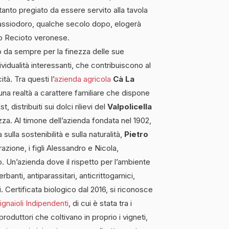
nto pregiato da essere servito alla tavola
assiodoro, qualche secolo dopo, elogerà
no Recioto veronese.
to da sempre per la finezza delle sue
vidualità interessanti, che contribuiscono al
tà. Tra questi l’
azienda agricola
Cà La
 una realtà a carattere familiare che dispone
t, distribuiti sui dolci rilievi del
Valpolicella
ezza. Al timone dell’azienda fondata nel 1902,
sulla sostenibilità e sulla naturalità,
Pietro
azione, i figli Alessandro e Nicola,
 Un’azienda dove il rispetto per l’ambiente
banti, antiparassitari, anticrittogamici,
i. Certificata biologico dal 2016, si riconosce
ignaioli Indipendenti
, di cui è stata tra i
produttori che coltivano in proprio i vigneti,