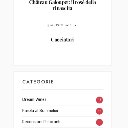
Château Galoupet: il rosé della
rinascita
5 AGOSTO 2026
•
Cacciatori
CATEGORIE
Dream Wines
113
Parola al Sommelier
33
Recensioni Ristoranti
35