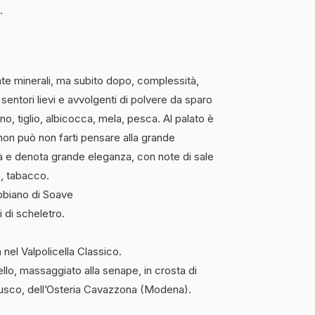
.
te minerali, ma subito dopo, complessità,
sentori lievi e avvolgenti di polvere da sparo
no, tiglio, albicocca, mela, pesca. Al palato è
 non può non farti pensare alla grande
tà e denota grande eleganza, con note di sale
o, tabacco.
biano di Soave
i di scheletro.
 nel Valpolicella Classico.
llo, massaggiato alla senape, in crosta di
usco, dell’Osteria Cavazzona (Modena).