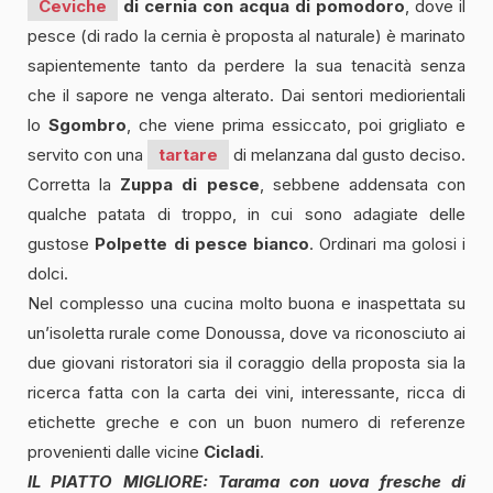
Ceviche
di cernia con acqua di pomodoro
, dove il
pesce (di rado la cernia è proposta al naturale) è marinato
sapientemente tanto da perdere la sua tenacità senza
che il sapore ne venga alterato. Dai sentori mediorientali
lo
Sgombro
, che viene prima essiccato, poi grigliato e
servito con una
tartare
di melanzana dal gusto deciso.
Corretta la
Zuppa di pesce
, sebbene addensata con
qualche patata di troppo, in cui sono adagiate delle
gustose
Polpette di pesce bianco
. Ordinari ma golosi i
dolci.
Nel complesso una cucina molto buona e inaspettata su
un’isoletta rurale come Donoussa, dove va riconosciuto ai
due giovani ristoratori sia il coraggio della proposta sia la
ricerca fatta con la carta dei vini, interessante, ricca di
etichette greche e con un buon numero di referenze
provenienti dalle vicine
Cicladi
.
IL PIATTO MIGLIORE: Tarama con uova fresche di