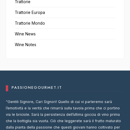
Trattorie
Trattorie Europa
Trattorie Mondo
Wine News
Wine Notes
PASSIONEGOURMET.IT
“Gentili Signore, Cari Signori! Quello di cui vi parleremo sarà
l’emotività e la verità che rimarrà sulla tavola prima che ci portino
via le briciole. Sarà la persistenza dell’ultima goccia di vino prima
che la bottiglia sia vuota. Ciò che leggerete sarà il frutto maturato
dalla pianta della passione che questi giovani hanno coltivato per