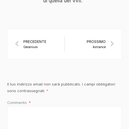
di quella dei Vini.
PRECEDENTE
PROSSIMO
Geranium
Astrance
Il tuo indirizzo email non sarà pubblicato.
I campi obbligatori
sono contrassegnati
*
Commento
*