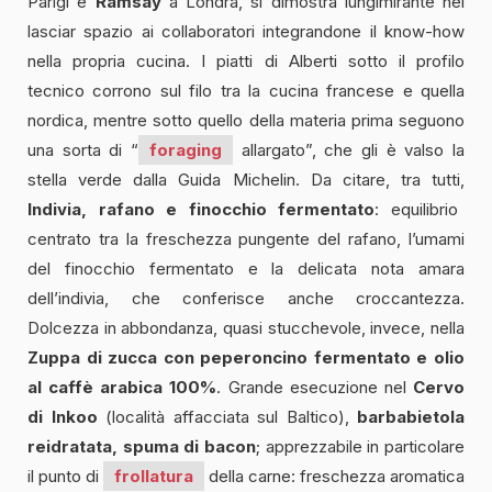
Parigi e
Ramsay
a Londra, si dimostra lungimirante nel
lasciar spazio ai collaboratori integrandone il know-how
nella propria cucina. I piatti di Alberti sotto il profilo
tecnico corrono sul filo tra la cucina francese e quella
nordica, mentre sotto quello della materia prima seguono
una sorta di “
foraging
allargato”, che gli è valso la
stella verde dalla Guida Michelin. Da citare, tra tutti,
Indivia, rafano e finocchio fermentato
: equilibrio
centrato tra la freschezza pungente del rafano, l’umami
del finocchio fermentato e la delicata nota amara
dell’indivia, che conferisce anche croccantezza.
Dolcezza in abbondanza, quasi stucchevole, invece, nella
Zuppa di zucca con peperoncino fermentato e olio
al caffè arabica 100%
. Grande esecuzione nel
Cervo
di Inkoo
(località affacciata sul Baltico),
barbabietola
reidratata, spuma di bacon
; apprezzabile in particolare
il punto di
frollatura
della carne: freschezza aromatica