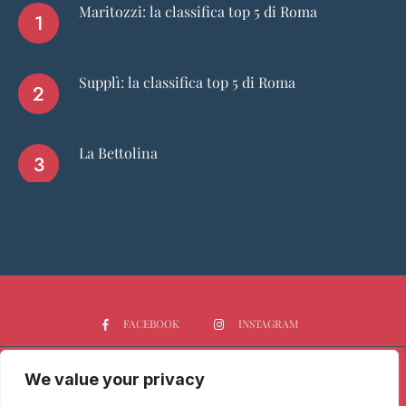
Maritozzi: la classifica top 5 di Roma
Supplì: la classifica top 5 di Roma
La Bettolina
FACEBOOK
INSTAGRAM
We value your privacy
HOME
CHI SIAMO
PGTOP5
RISTORANTI
VINO
SPIRITS
NEWS