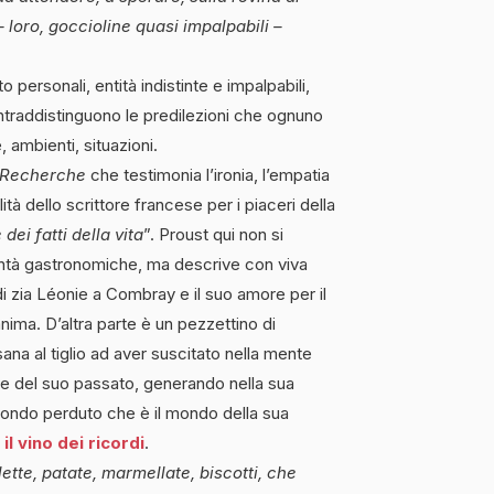
 loro, goccioline quasi impalpabili –
o personali, entità indistinte e impalpabili,
ntraddistinguono le predilezioni che ognuno
, ambienti, situazioni.
Recherche
che testimonia l’ironia, l’empatia
ilità dello scrittore francese per i piaceri della
 dei fatti della vita
”. Proust qui non si
 bontà gastronomiche, ma descrive con viva
i zia Léonie a Combray e il suo amore per il
nima. D’altra parte è un pezzettino di
isana al tiglio ad aver suscitato nella mente
me del suo passato, generando nella sua
mondo perduto che è il mondo della sua
l vino dei ricordi
.
ette, patate, marmellate, biscotti, che