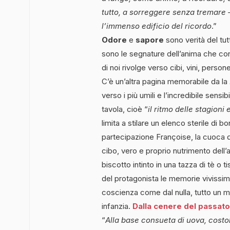
tutto, a sorreggere senza tremare –
l’immenso edificio del ricordo
.”
Odore
e
sapore
sono verità del tutt
sono le segnature dell’anima che co
di noi rivolge verso cibi, vini, persone
C’è un’altra pagina memorabile da la
verso i più umili e l’incredibile sensib
tavola, cioè “
il ritmo delle stagioni e
limita a stilare un elenco sterile di
partecipazione Françoise, la cuoca d
cibo, vero e proprio nutrimento dell’a
biscotto intinto in una tazza di tè o t
del protagonista le memorie vivissi
coscienza come dal nulla, tutto un 
infanzia.
Dalla cenere del passato i
“
Alla base consueta di uova, costol