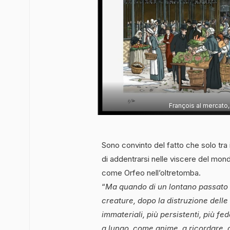
François al mercato,
Sono convinto del fatto che solo tra i 
di addentrarsi nelle viscere del mondo
come Orfeo nell’oltretomba.
“
Ma quando di un lontano passato n
creature, dopo la distruzione delle c
immateriali, più persistenti, più f
a lungo, come anime, a ricordare, a