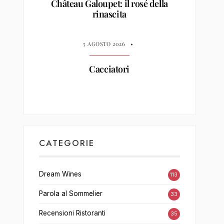
Château Galoupet: il rosé della
rinascita
5 AGOSTO 2026
•
Cacciatori
CATEGORIE
Dream Wines
113
Parola al Sommelier
33
Recensioni Ristoranti
35