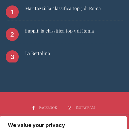
Maritozzi: la classifica top 5 di Roma
Supplì: la classifica top 5 di Roma
La Bettolina
FACEBOOK
INSTAGRAM
We value your privacy
HOME
CHI SIAMO
PGTOP5
RISTORANTI