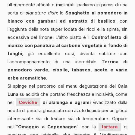
ulteriormente affinati e migliorati: parliamo in primis di una
sorta di
signature dish
: lo
Spaghetto al pomodoro in
bianco con gamberi ed estratto di basilico
, con
l’aggiunta della nota super iodata dei ricci e la spinta, sin
eccessiva del limone. L’altro piatto è il
Controfiletto di
manzo con panatura al carbone vegetale e fondo di
funghi
, già eccellente così, diventa sublime con
l’accompagnamento di una incredibile
Terrina di
pomodoro verde, cipolle, tabasco, aceto e varie
erbe aromatiche
.
Si spinge nel percorso del menù degustazione del
Cala
Luna
su acidità che portano freschezza e incisività, come
nel
Ceviche
di alalunga e agrumi
vivacizzato dalla
ricotta di pecora ghiacciata con azoto liquido per un gioco
interessante sia di texture sia di temperature. Oppure
nell'”
Omaggio a Copenhagen
” con la
tartare
di
merluzzo con latticello che incontra il Mediterraneo