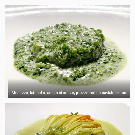
Merluzzo, latticello, acqua di cozze, prezzemolo e caviale limone.