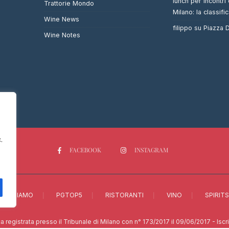
lunch per incontri 
Trattorie Mondo
Milano: la classifi
Wine News
filippo
su
Piazza
Wine Notes
.
FACEBOOK
INSTAGRAM
CHI SIAMO
PGTOP5
RISTORANTI
VINO
SPIRITS
a registrata presso il Tribunale di Milano con n° 173/2017 il 09/06/2017 - Isc