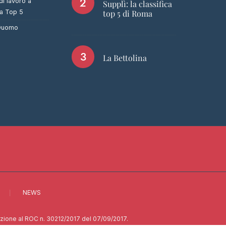
di lavoro a
Supplì: la classifica
ca Top 5
top 5 di Roma
 Duomo
La Bettolina
NEWS
rizione al ROC n. 30212/2017 del 07/09/2017.