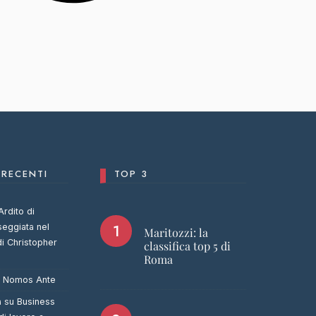
RECENTI
TOP 3
Ardito di
seggiata nel
Maritozzi: la
di Christopher
classifica top 5 di
Roma
u
Nomos Ante
a
su
Business