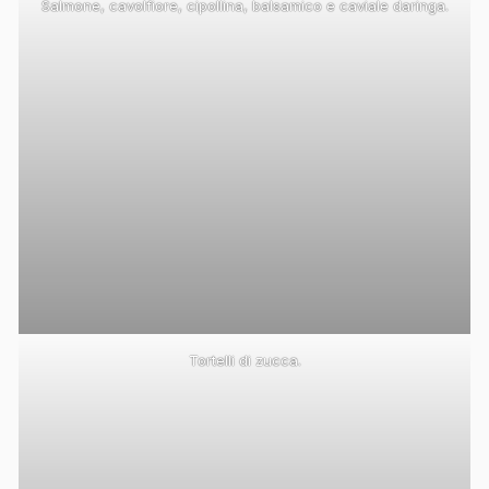
Salmone, cavolfiore, cipollina, balsamico e caviale daringa.
Tortelli di zucca.