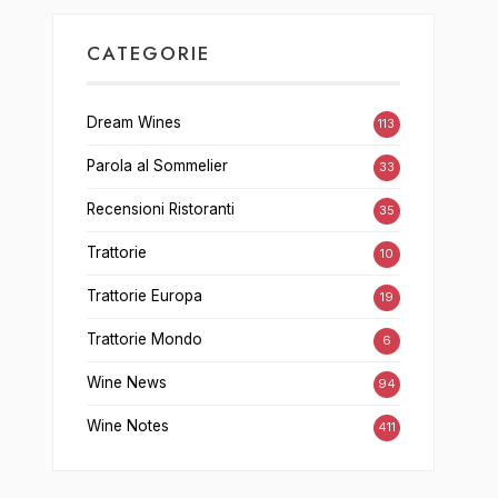
CATEGORIE
Dream Wines
113
Parola al Sommelier
33
Recensioni Ristoranti
35
Trattorie
10
Trattorie Europa
19
Trattorie Mondo
6
Wine News
94
Wine Notes
411