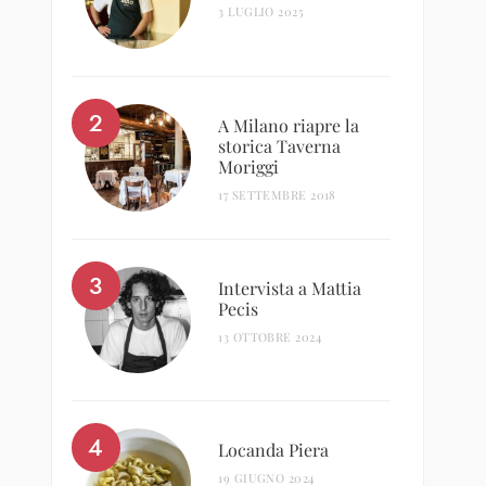
3 LUGLIO 2025
A Milano riapre la
storica Taverna
Moriggi
17 SETTEMBRE 2018
Intervista a Mattia
Pecis
13 OTTOBRE 2024
Locanda Piera
19 GIUGNO 2024