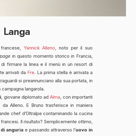
n Langa
o francese,
Yannick Alleno
, noto per il suo
 page
in questo momento storico in Francia,
di firmare la linea e il menù in un resort di
ete arrivati da
Fre
. La prima stella è arrivata a
 traguardi si preannunciano alla sua portata, in
a campagna langarola.
i
, giovane diplomato ad
Alma
, con importanti
o da Alleno. E Bruno trasferisce in maniera
rande chef d’Oltralpe contaminando la cucina
e francesi. Il risultato? Semplicemente ottimo,
di anguria
e passando attraverso l’
uovo in