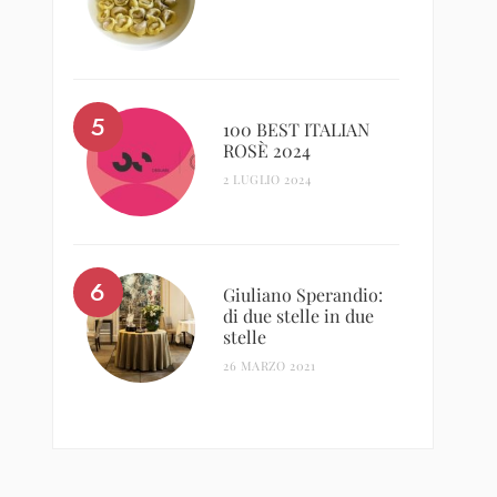
100 BEST ITALIAN
ROSÈ 2024
2 LUGLIO 2024
Giuliano Sperandio:
di due stelle in due
stelle
26 MARZO 2021