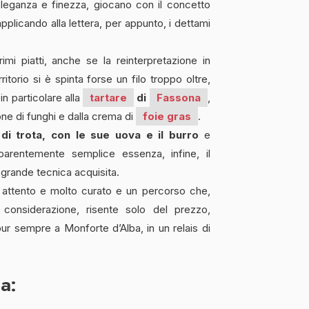
 eleganza e finezza, giocano con il concetto
applicando alla lettera, per appunto, i dettami
imi piatti, anche se la reinterpretazione in
itorio si è spinta forse un filo troppo oltre,
n particolare alla
tartare
di
Fassona
,
ne di funghi e dalla crema di
foie gras
.
i trota, con le sue uova e il burro
e
parentemente semplice essenza, infine, il
a grande tecnica acquisita.
 attento e molto curato e un percorso che,
 considerazione, risente solo del prezzo,
ur sempre a Monforte d’Alba, in un relais di
ca: