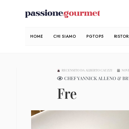
HOME
CHI SIAMO
PGTOP5
RISTO
RECENSITO DA
ALBERTO CAUZZI
NOVE
CHEF YANNICK ALLENO & B
Fre