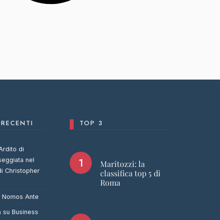
RECENTI
TOP 3
Ardito di
seggiata nel
Maritozzi: la
di Christopher
classifica top 5 di
Roma
u
Nomos Ante
a
su
Business