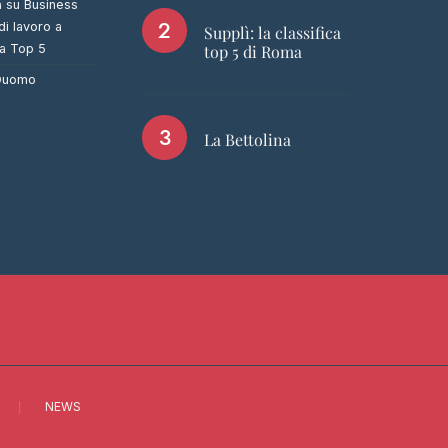
a
su
Business
di lavoro a
Supplì: la classifica
ca Top 5
top 5 di Roma
 Duomo
La Bettolina
NEWS