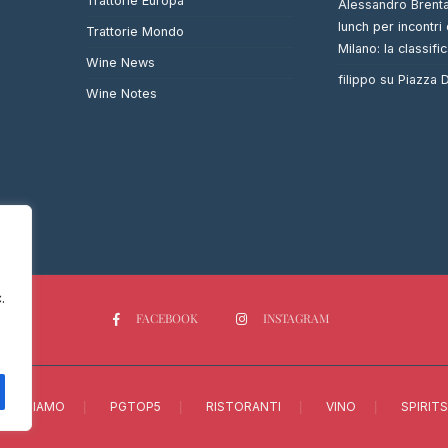
Trattorie Europa
Alessandro Brent
lunch per incontri 
Trattorie Mondo
Milano: la classifi
Wine News
filippo
su
Piazza
Wine Notes
.
FACEBOOK
INSTAGRAM
CHI SIAMO
PGTOP5
RISTORANTI
VINO
SPIRITS