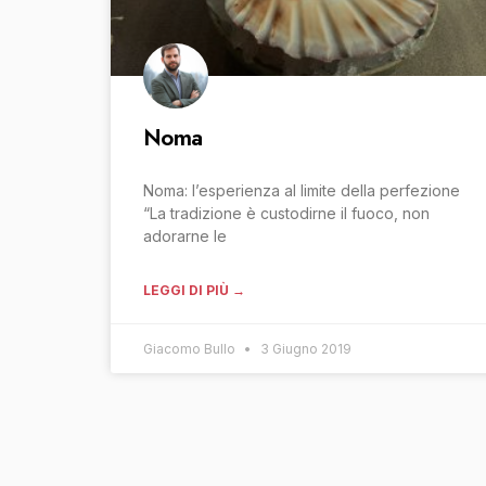
Noma
Noma: l’esperienza al limite della perfezione
“La tradizione è custodirne il fuoco, non
adorarne le
LEGGI DI PIÙ →
Giacomo Bullo
3 Giugno 2019