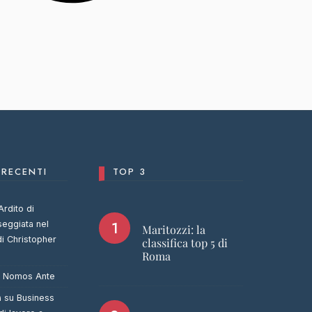
RECENTI
TOP 3
Ardito di
seggiata nel
Maritozzi: la
di Christopher
classifica top 5 di
Roma
u
Nomos Ante
a
su
Business