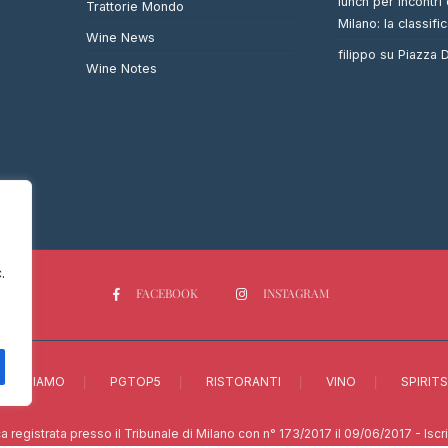
lunch per incontri 
Trattorie Mondo
Milano: la classifi
Wine News
filippo
su
Piazza
Wine Notes
.
FACEBOOK
INSTAGRAM
CHI SIAMO
PGTOP5
RISTORANTI
VINO
SPIRITS
a registrata presso il Tribunale di Milano con n° 173/2017 il 09/06/2017 - Isc