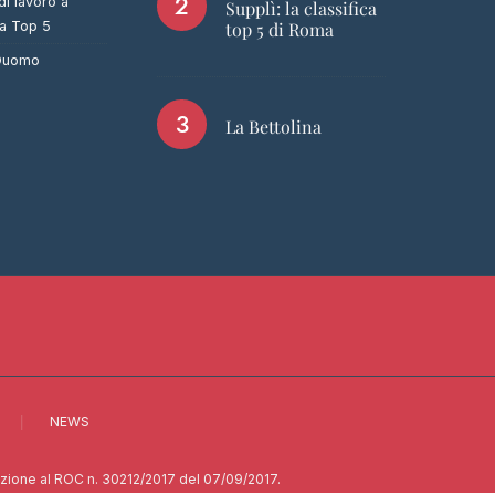
di lavoro a
Supplì: la classifica
ca Top 5
top 5 di Roma
 Duomo
La Bettolina
NEWS
rizione al ROC n. 30212/2017 del 07/09/2017.