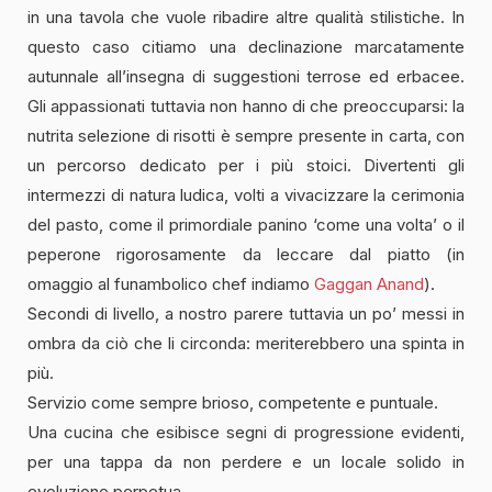
in una tavola che vuole ribadire altre qualità stilistiche. In
questo caso citiamo una declinazione marcatamente
autunnale all’insegna di suggestioni terrose ed erbacee.
Gli appassionati tuttavia non hanno di che preoccuparsi: la
nutrita selezione di risotti è sempre presente in carta, con
un percorso dedicato per i più stoici. Divertenti gli
intermezzi di natura ludica, volti a vivacizzare la cerimonia
del pasto, come il primordiale panino ‘come una volta’ o il
peperone rigorosamente da leccare dal piatto (in
omaggio al funambolico chef indiamo
Gaggan Anand
).
Secondi di livello, a nostro parere tuttavia un po’ messi in
ombra da ciò che li circonda: meriterebbero una spinta in
più.
Servizio come sempre brioso, competente e puntuale.
Una cucina che esibisce segni di progressione evidenti,
per una tappa da non perdere e un locale solido in
evoluzione perpetua.