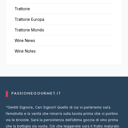
Trattorie
Trattorie Europa
Trattorie Mondo
Wine News
Wine Notes
PASSIONEGOURMET.IT
“Gentili Signore, Cari Signori! Quello di cui vi parleremo sarà
l’emotività e la verità che rimarrà sulla tavola prima che ci portino
via le briciole. Sarà la persistenza dell’ultima goccia di vino prima
che la bottiglia sia vuota. Ciò che leggerete sarà il frutto maturato