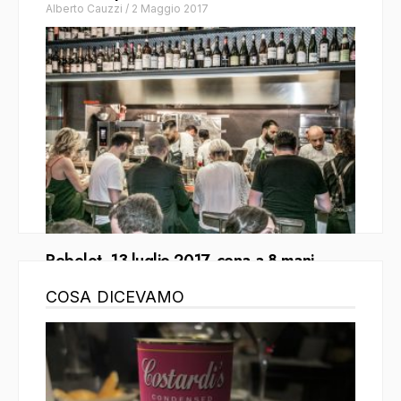
Alberto Cauzzi
/
2 Maggio 2017
Rebelot, 13 luglio 2017, cena a 8 mani
Manuela Vanni
/
25 Luglio 2017
COSA DICEVAMO