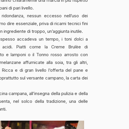
mi, hanno chiaramente una marcia in più rispetto
ani di pari livello.
 ridondanza, nessun eccesso nell’uso dei
 dire essenziale, priva di ricami tecnici fini
 ingrediente di troppo, un’aggiunta inutile.
spesso accadeva un tempo, i toni dolci a
ti acidi. Piatti come la Creme Brulèe di
o e lamponi o il Tonno rosso arrosto con
anzane affumicate alla soia, tra gli altri,
 Ricca e di gran livello l’offerta del pane e
 soprattutto sul versante campano, la carta dei
ina campana, all’insegna della pulizia e della
nta, nel solco della tradizione, una delle
nti.