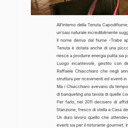
All‘interno della Tenuta Capodifiume
un’oasi naturale incredibilmente sug
Il nome deriva dal fiume -Trabe ap
Tenuta è dotata anche di una piccola
riesce a produrre energia pulita sia p
Luogo incantevole, gestito con di
Raffaele Chiacchiaro che negli anni
struttura per ricevimenti ed eventi in
Ma i Chiacchiaro avevano da tempo un
di banqueting una tavola di quelle co
Per farlo, nel 2011 decisero di affi
Stanzione, fresco di stella a Casa d
Un duro lavoro quello che attendeva
eventi sia per il ristorante gourmet. 