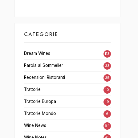
CATEGORIE
Dream Wines
113
Parola al Sommelier
33
Recensioni Ristoranti
35
Trattorie
10
Trattorie Europa
19
Trattorie Mondo
6
Wine News
94
Wine Notes
411