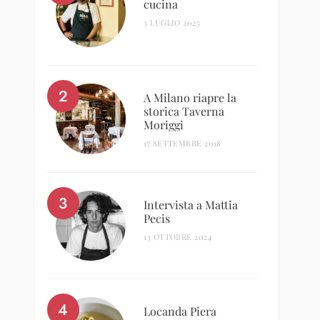
cucina
3 LUGLIO 2025
A Milano riapre la
storica Taverna
Moriggi
17 SETTEMBRE 2018
Intervista a Mattia
Pecis
13 OTTOBRE 2024
Locanda Piera