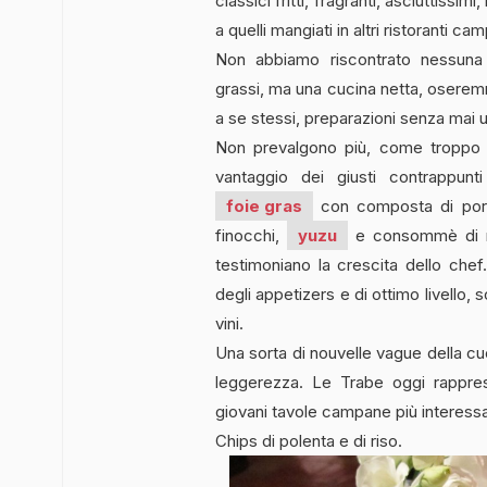
classici fritti, fragranti, asciuttissi
a quelli mangiati in altri ristoranti camp
Non abbiamo riscontrato nessuna
grassi, ma una cucina netta, oseremmo
a se stessi, preparazioni senza mai un
Non prevalgono più, come troppo 
vantaggio dei giusti contrappun
foie gras
con composta di port
finocchi,
yuzu
e consommè di mel
testimoniano la crescita dello chef.
degli appetizers e di ottimo livello,
vini.
Una sorta di nouvelle vague della cuc
leggerezza. Le Trabe oggi rapprese
giovani tavole campane più interessa
Chips di polenta e di riso.