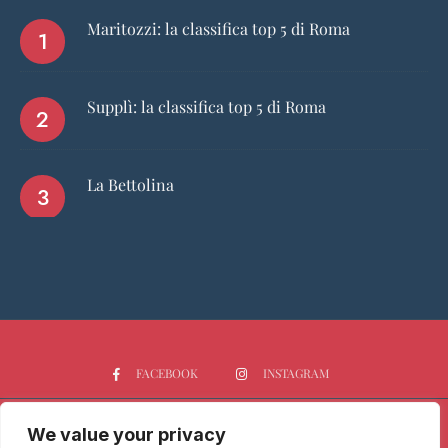
Maritozzi: la classifica top 5 di Roma
Supplì: la classifica top 5 di Roma
La Bettolina
FACEBOOK
INSTAGRAM
We value your privacy
HOME
CHI SIAMO
PGTOP5
RISTORANTI