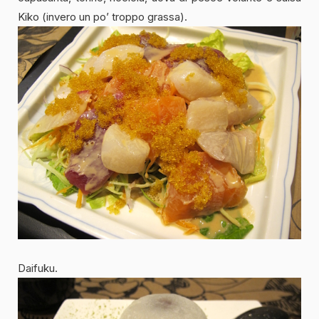
Kiko (invero un po’ troppo grassa).
Daifuku.