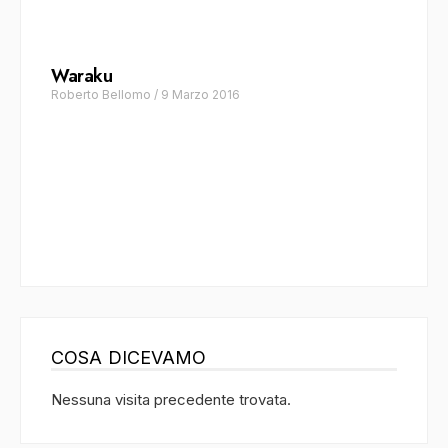
Waraku
Roberto Bellomo
/
9 Marzo 2016
Basara (Menù Omakase)
Leonardo Casaleno
/
15 Gennaio 2016