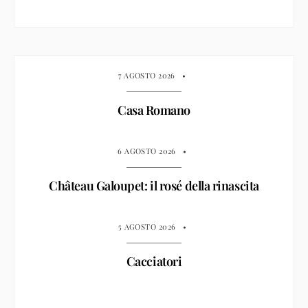
Giuliano Sperandio: di due stelle in due
stelle
26 MARZO 2021
7 AGOSTO 2026
•
Casa Romano
6 AGOSTO 2026
•
Château Galoupet: il rosé della rinascita