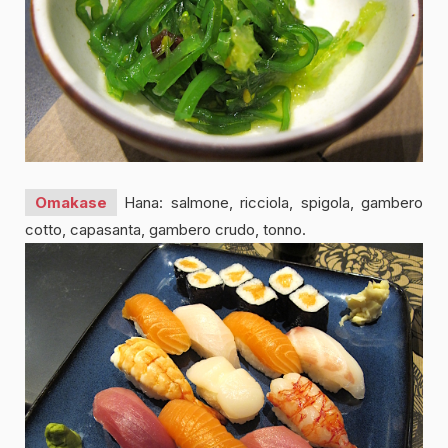
Omakase
Hana: salmone, ricciola, spigola, gambero
cotto, capasanta, gambero crudo, tonno.