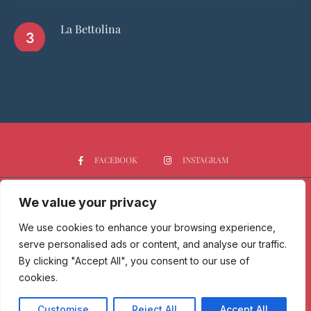
Maritozzi: la classifica top 5 di Roma
Supplì: la classifica top 5 di Roma
La Bettolina
We value your privacy
We use cookies to enhance your browsing experience,
FACEBOOK
INSTAGRAM
serve personalised ads or content, and analyse our traffic.
By clicking "Accept All", you consent to our use of
cookies.
HOME
CHI SIAMO
PGTOP5
RISTORANTI
VINO
SPIRITS
NEWS
Customise
Reject All
Accept All