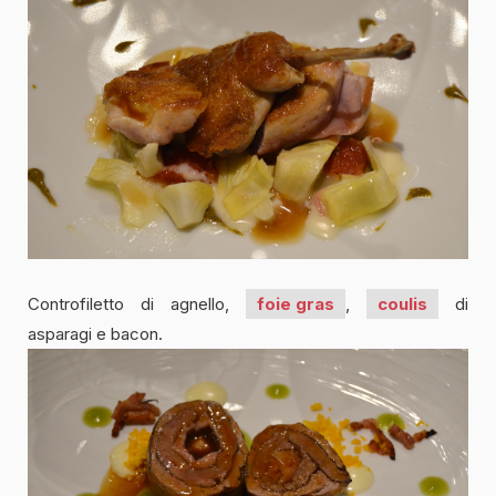
Controfiletto di agnello,
foie gras
,
coulis
di
asparagi e bacon.