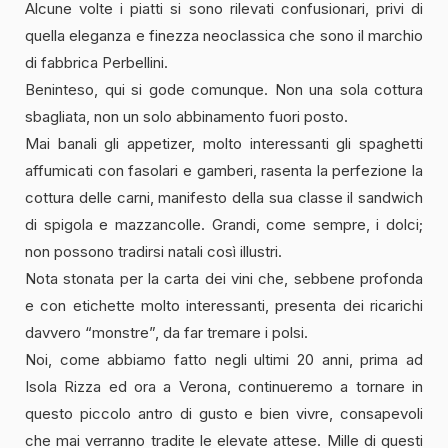
Alcune volte i piatti si sono rilevati confusionari, privi di
quella eleganza e finezza neoclassica che sono il marchio
di fabbrica Perbellini.
Beninteso, qui si gode comunque. Non una sola cottura
sbagliata, non un solo abbinamento fuori posto.
Mai banali gli appetizer, molto interessanti gli spaghetti
affumicati con fasolari e gamberi, rasenta la perfezione la
cottura delle carni, manifesto della sua classe il sandwich
di spigola e mazzancolle. Grandi, come sempre, i dolci;
non possono tradirsi natali così illustri.
Nota stonata per la carta dei vini che, sebbene profonda
e con etichette molto interessanti, presenta dei ricarichi
davvero “monstre”, da far tremare i polsi.
Noi, come abbiamo fatto negli ultimi 20 anni, prima ad
Isola Rizza ed ora a Verona, continueremo a tornare in
questo piccolo antro di gusto e bien vivre, consapevoli
che mai verranno tradite le elevate attese. Mille di questi