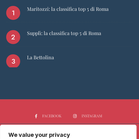
Maritozzi: la classifica top 5 di Roma
Supplì: la classifica top 5 di Roma
La Bettolina
FACEBOOK
INSTAGRAM
We value your privacy
HOME
CHI SIAMO
PGTOP5
RISTORANTI