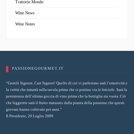
Trattorie Mondo
Wine News
Wine Notes
PASSIONEGOURMET.IT
“Gentili Signore, Cari Signori! Quello di cui vi parleremo sarà l’emotività e
la verità che rimarrà sulla tavola prima che ci portino via le briciole. Sarà la
persistenza dell’ultima goccia di vino prima che la bottiglia sia vuota. Ciò
che leggerete sarà il frutto maturato dalla pianta della passione che questi
giovani hanno coltivato per anni.”
Il Presidente, 20 Luglio 2009.