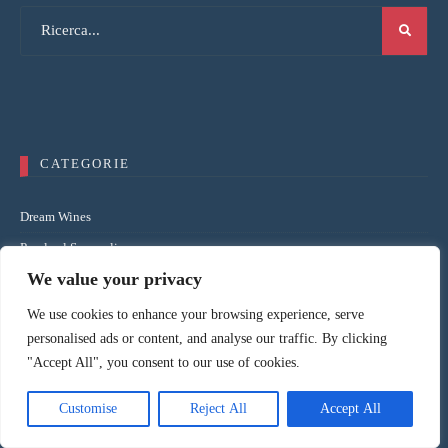
CATEGORIE
Dream Wines
Parola al Sommelier
We value your privacy
Recensioni Ristoranti
Trattorie
We use cookies to enhance your browsing experience, serve
personalised ads or content, and analyse our traffic. By clicking
Trattorie Europa
"Accept All", you consent to our use of cookies.
Trattorie Mondo
Wine News
Customise
Reject All
Accept All
Wine Notes