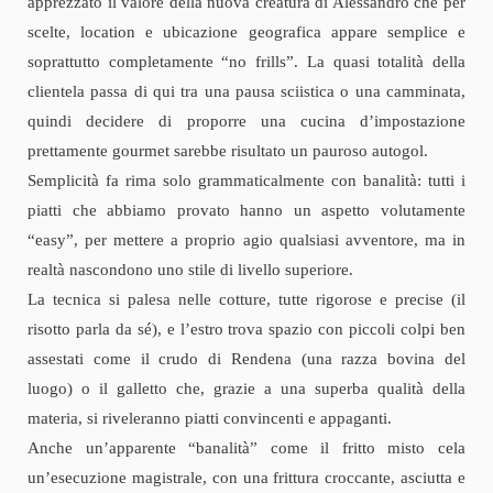
apprezzato il valore della nuova creatura di Alessandro che per
scelte, location e ubicazione geografica appare semplice e
soprattutto completamente “no frills”. La quasi totalità della
clientela passa di qui tra una pausa sciistica o una camminata,
quindi decidere di proporre una cucina d’impostazione
prettamente gourmet sarebbe risultato un pauroso autogol.
Semplicità fa rima solo grammaticalmente con banalità: tutti i
piatti che abbiamo provato hanno un aspetto volutamente
“easy”, per mettere a proprio agio qualsiasi avventore, ma in
realtà nascondono uno stile di livello superiore.
La tecnica si palesa nelle cotture, tutte rigorose e precise (il
risotto parla da sé), e l’estro trova spazio con piccoli colpi ben
assestati come il crudo di Rendena (una razza bovina del
luogo) o il galletto che, grazie a una superba qualità della
materia, si riveleranno piatti convincenti e appaganti.
Anche un’apparente “banalità” come il fritto misto cela
un’esecuzione magistrale, con una frittura croccante, asciutta e