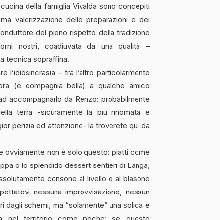
la cucina della famiglia Vivalda sono concepiti
ima valorizzazione delle preparazioni e dei
 conduttore del pieno rispetto della tradizione
iorni nostri, coadiuvata da una qualità –
a tecnica sopraffina.
e l’idiosincrasia – tra l’altro particolarmente
eriora (e compagnia bella) a qualche amico
o ad accompagnarlo da Renzo: probabilmente
 della terra -sicuramente la più rinomata e
ior perizia ed attenzione- la troverete qui da
le ovviamente non è solo questo: piatti come
trippa o lo splendido dessert sentieri di Langa,
solutamente consone al livello e al blasone
spettatevi nessuna improvvisazione, nessun
uori dagli schemi, ma “solamente” una solida e
ata nel territorio come poche: se questo