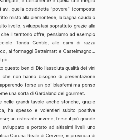
variegate, e certamente è quella che meglio
ri avi, quella cosiddetta “povera” (composta
 fritto misto alla piemontese, la bagna càuda o
lto livello, sviluppatasi soprattuto grazie alla
à che il territorio offre; pensiamo ad esempio
cciole Tonda Gentile, alle carni di razza
sco, ai formaggi Bettelmatt e Castelmagno…
 pò.
o questo ben di Dio l’assoluta qualità dei vini
 – che non hanno bisogno di presentazione
, apparendo forse un po’ blasfemi ma penso
come una sorta di Gardaland del gourmet.
 nelle grandi tavole anche storiche, grazie
ica, ha spesso e volentieri subito positive
ese; un ristorante invece, forse il più grande
sviluppato e portato ad altissimi livelli uno
ntica Corona Reale di Cervere, in provincia di