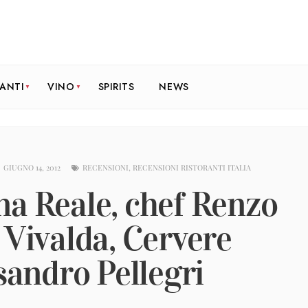
RANTI
VINO
SPIRITS
NEWS
GIUGNO 14, 2012
RECENSIONI
,
RECENSIONI RISTORANTI ITALIA
na Reale, chef Renzo
 Vivalda, Cervere
ssandro Pellegri