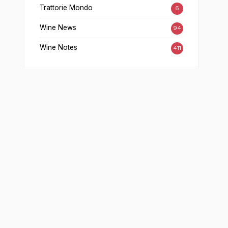
Trattorie Mondo
6
Wine News
94
Wine Notes
411