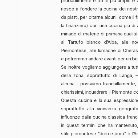
probabilmente è tra le più ampie e 
riesce a fondere la cucina dei nost
da piatti, per citarne alcuni, come il
la finanziera) con una cucina più di a
miriade di materie di primaria qualit
al Tartufo bianco d’Alba, alle no
Piemontese, alle lumache di Chera
e potremmo andare avanti per un bel
Se inoltre vogliamo aggiungere a tutt
della zona, soprattutto di Langa,
alcuna – possiamo tranquillamente
chiarissimi, inquadrare il Piemonte 
Questa cucina e la sua espressione
soprattutto alla vicinanza geograf
influenze dalla cucina classica franc
in questi termini che ha mantenuto, 
stile piemontese “duro e puro” è l’A