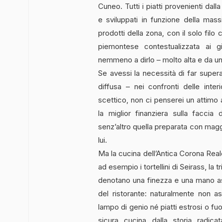
Cuneo. Tutti i piatti provenienti dal
e sviluppati in funzione della mass
prodotti della zona, con il solo filo
piemontese contestualizzata ai g
nemmeno a dirlo – molto alta e da un
Se avessi la necessità di far superar
diffusa – nei confronti delle int
scettico, non ci penserei un attim
la miglior finanziera sulla faccia
senz’altro quella preparata con magg
lui.
Ma la cucina dell’Antica Corona Rea
ad esempio i tortellini di Seirass, la 
denotano una finezza e una mano as
del ristorante: naturalmente non a
lampo di genio né piatti estrosi o f
sicura cucina dalla storia radic