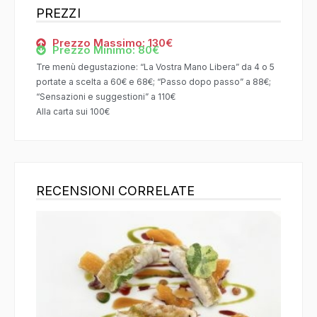
PREZZI
Prezzo Massimo: 130€
Prezzo Minimo: 80€
Tre menù degustazione: “La Vostra Mano Libera” da 4 o 5
portate a scelta a 60€ e 68€; “Passo dopo passo” a 88€;
“Sensazioni e suggestioni” a 110€
Alla carta sui 100€
RECENSIONI CORRELATE