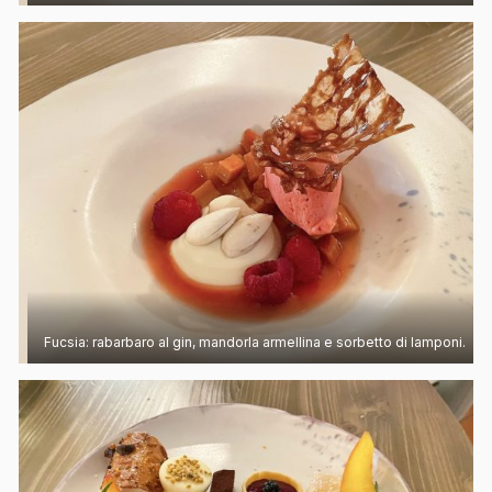
Fucsia: rabarbaro al gin, mandorla armellina e sorbetto di lamponi.