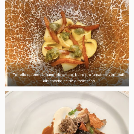
Tortello ripieno di mandorle amare, burro profumato al vermouth,
albicocche acide e rosmarino.