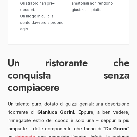
Gli straordinari pre-
amatoriali non rendono
dessert.
giustizia ai piatti.
Un luogo in cui ci si
sente davvero a proprio
agio.
Un ristorante che
conquista senza
compiacere
Un talento puro, dotato di guizzi geniali: una descrizione
ricorrente di
Gianluca Gorini
. Eppure, a ben vedere,
l’innegabile estro del cuoco è solo una – seppur la più
lampante – delle componenti che fanno di “
Da Gorini
”
un
ristorante
che conquista l’ospite. Infatti, la maturità