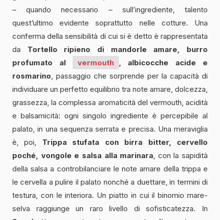
– quando necessario – sull’ingrediente, talento
quest’ultimo evidente soprattutto nelle cotture. Una
conferma della sensibilità di cui si è detto è rappresentata
da
Tortello ripieno di mandorle amare, burro
profumato al
vermouth
, albicocche acide e
rosmarino
, passaggio che sorprende per la capacità di
individuare un perfetto equilibrio tra note amare, dolcezza,
grassezza, la complessa aromaticità del vermouth, acidità
e balsamicità: ogni singolo ingrediente è percepibile al
palato, in una sequenza serrata e precisa. Una meraviglia
è, poi,
Trippa stufata con birra bitter, cervello
poché, vongole e salsa alla marinara
, con la sapidità
della salsa a controbilanciare le note amare della trippa e
le cervella a pulire il palato nonché a duettare, in termini di
testura, con le interiora. Un piatto in cui il binomio mare-
selva raggiunge un raro livello di sofisticatezza. In