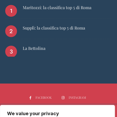
Maritozzi: la classifica top 5 di Roma
Supplì: la classifica top 5 di Roma
La Bettolina
FACEBOOK
INSTAGRAM
We value your privacy
HOME
CHI SIAMO
PGTOP5
RISTORANTI