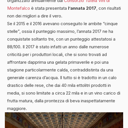
organizzato annualmente dal
Consorzio Tutela Vini di
Montefalco
è stata presentata
l’annata 2017
, con risultati
non dei migliori a dire il vero.
Se il 2015 e il 2016 avevano conseguito le ambite “cinque
stelle”, ossia il punteggio massimo, l’annata 2017 ne ha
conquistate soltanto tre, con un punteggio attestatosi a
88/100. Il 2017 è stato infatti un anno dalle numerose
criticità per i produttori locali, che si sono trovati ad
affrontare dapprima una gelata primaverile e poi una
stagione particolarmente calda, contraddistinta da una
generale carenza d’acqua. Il tutto si è tradotto in un calo
drastico delle rese, che dai 40 mila ettolitri prodotti in
media, si sono limitate a circa 22 mila e in un vino carico di
frutta matura, dalla prontezza di beva inaspettatamente
maggiore.