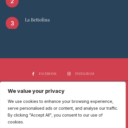
La Bettolina
FACEBOOK
INSTAGRAM
We value your privacy
HOME
CHI SIAMO
PGTOP5
RISTORANTI
VINO
SPIRITS
NEWS
We use cookies to enhance your browsing experience,
serve personalised ads or content, and analyse our traffic.
Passione Gourmet è una testata giornalistica registrata presso il
By clicking "Accept All", you consent to our use of
Tribunale di Milano con n° 173/2017 il 09/06/2017 - Iscrizione al ROC
cookies.
n. 30212/2017 del 07/09/2017.