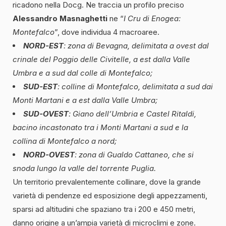
ricadono nella Docg. Ne traccia un profilo preciso
Alessandro Masnaghetti
ne “
I Cru di Enogea:
Montefalco
”, dove individua 4 macroaree.
NORD-EST
: zona di Bevagna, delimitata a ovest dal
crinale del Poggio delle Civitelle, a est dalla Valle
Umbra e a sud dal colle di Montefalco;
SUD-EST
: colline di Montefalco, delimitata a sud dai
Monti Martani e a est dalla Valle Umbra;
SUD-OVEST
: Giano dell’Umbria e Castel Ritaldi,
bacino incastonato tra i Monti Martani a sud e la
collina di Montefalco a nord;
NORD-OVEST
: zona di Gualdo Cattaneo, che si
snoda lungo la valle del torrente Puglia.
Un territorio prevalentemente collinare, dove la grande
varietà di pendenze ed esposizione degli appezzamenti,
sparsi ad altitudini che spaziano tra i 200 e 450 metri,
danno origine a un’ampia varietà di microclimi e zone.